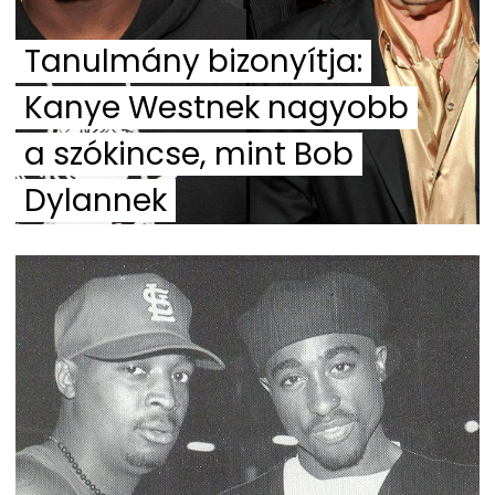
Tanulmány bizonyítja:
Kanye Westnek nagyobb
a szókincse, mint Bob
Dylannek