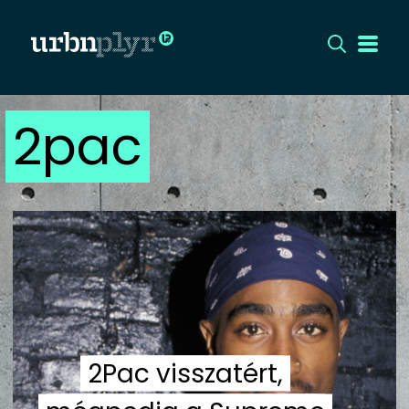
2pac
CÍMLAP
DIZÁJN
DIVAT
HIP
KULT
2Pac visszatért,
UTCA