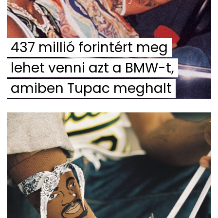
437 millió forintért meg
lehet venni azt a BMW-t,
amiben Tupac meghalt