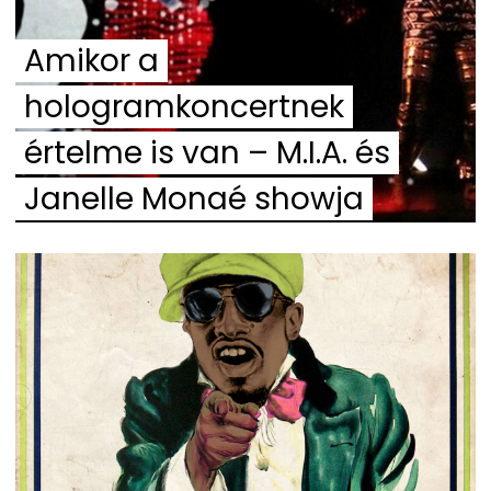
Amikor a
hologramkoncertnek
értelme is van – M.I.A. és
Janelle Monaé showja