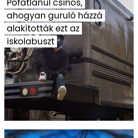
Pofátlanul csinos,
ahogyan guruló házzá
alakították ezt az
iskolabuszt