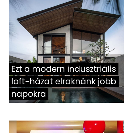
Ezt a modern indusztriális
loft-házat elraknánk jobb
napokra