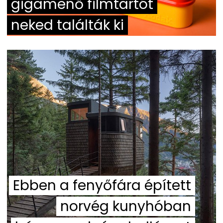
gigamenő filmtartót
neked találták ki
Ebben a fenyőfára épített
norvég kunyhóban