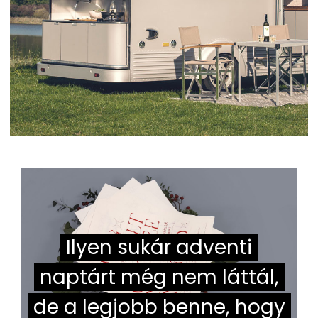
Ilyen sukár adventi
naptárt még nem láttál,
de a legjobb benne, hogy