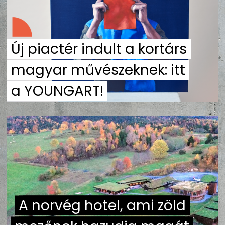
ZENE
MÉDIAAJÁNLAT
Új piactér indult a kortárs
IMPRESSZUM
PR-ARCHÍVUM
ADATKEZELÉSI TÁJÉKOZTATÓ
magyar művészeknek: itt
a YOUNGART!
A norvég hotel, ami zöld