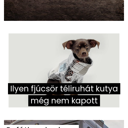
Ilyen fjúcsör téliruhát kutya
még nem kapott