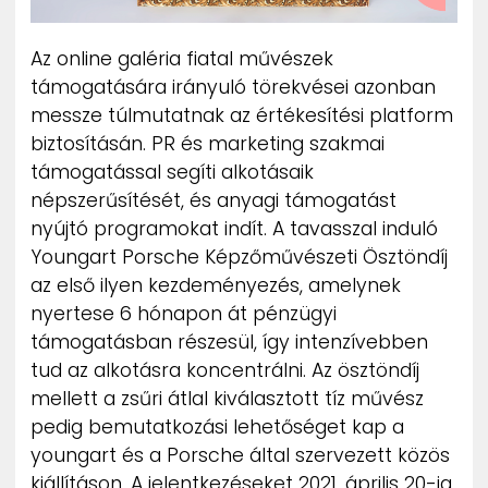
Az online galéria fiatal művészek
támogatására irányuló törekvései azonban
messze túlmutatnak az értékesítési platform
biztosításán. PR és marketing szakmai
támogatással segíti alkotásaik
népszerűsítését, és anyagi támogatást
nyújtó programokat indít. A tavasszal induló
Youngart Porsche Képzőművészeti Ösztöndíj
az első ilyen kezdeményezés, amelynek
nyertese 6 hónapon át pénzügyi
támogatásban részesül, így intenzívebben
tud az alkotásra koncentrálni. Az ösztöndíj
mellett a zsűri átlal kiválasztott tíz művész
pedig bemutatkozási lehetőséget kap a
youngart és a Porsche által szervezett közös
kiállításon. A jelentkezéseket 2021. április 20-ig