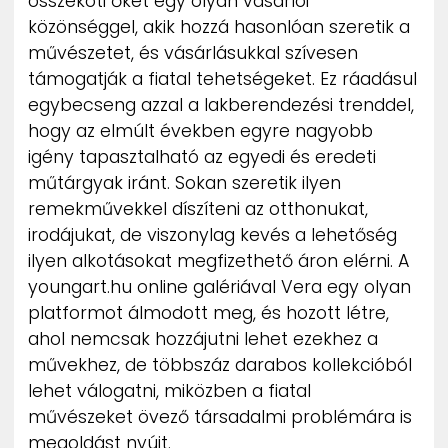
összeköti őket egy olyan vásárlói
közönséggel, akik hozzá hasonlóan szeretik a
művészetet, és vásárlásukkal szívesen
támogatják a fiatal tehetségeket. Ez ráadásul
egybecseng azzal a lakberendezési trenddel,
hogy az elmúlt években egyre nagyobb
igény tapasztalható az egyedi és eredeti
műtárgyak iránt. Sokan szeretik ilyen
remekművekkel díszíteni az otthonukat,
irodájukat, de viszonylag kevés a lehetőség
ilyen alkotásokat megfizethető áron elérni. A
youngart.hu online galériával Vera egy olyan
platformot álmodott meg, és hozott létre,
ahol nemcsak hozzájutni lehet ezekhez a
művekhez, de többszáz darabos kollekcióból
lehet válogatni, miközben a fiatal
művészeket övező társadalmi problémára is
megoldást nyújt.