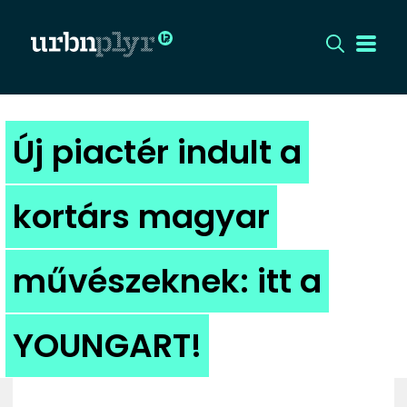
CÍMLAP
Új piactér indult a
DIZÁJN
kortárs magyar
DIVAT
művészeknek: itt a
HIP
KULT
YOUNGART!
UTCA