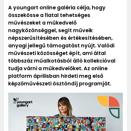
ZENE
A youngart online galéria célja, hogy
összekösse a fiatal tehetséges
MÉDIAAJÁNLAT
művészeket a műkedvelő
IMPRESSZUM
nagyközönséggel, segít műveik
PR-ARCHÍVUM
népszerűsítésében és értékesítésében,
ADATKEZELÉSI TÁJÉKOZTATÓ
anyagi jellegű támogatást nyújt. Valódi
művészeti közösséget épít, ami által
többszáz műalkotásból álló kollekcióval
tudja várni a műkedvelőket. Az online
platform áprilisban hirdeti meg első
képzőművészeti ösztöndíj programját.