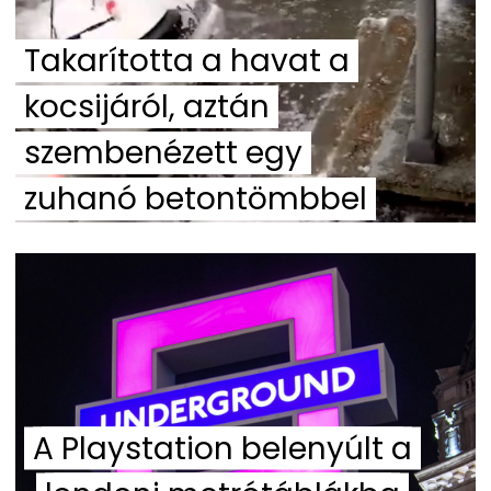
Takarította a havat a
kocsijáról, aztán
szembenézett egy
zuhanó betontömbbel
A Playstation belenyúlt a