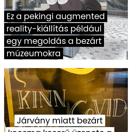
Ez a pekingi augmented
reality-kiállítás például
egy megoldás a bezárt
múzeumokra
Járvány miatt bezárt