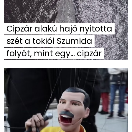
Cipzár alakú hajó nyitotta
szét a tokiói Szumida
folyót, mint egy… cipzár