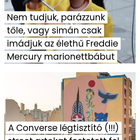
Nem tudjuk, parázzunk
tőle, vagy simán csak
imádjuk az élethű Freddie
Mercury marionettbábut
A Converse légtisztító (!!!)