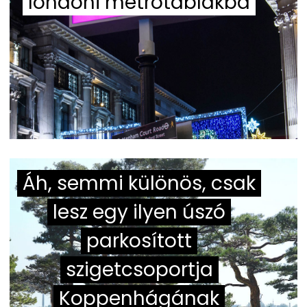
londoni metrótáblákba
Áh, semmi különös, csak
lesz egy ilyen úszó
parkosított
szigetcsoportja
Koppenhágának