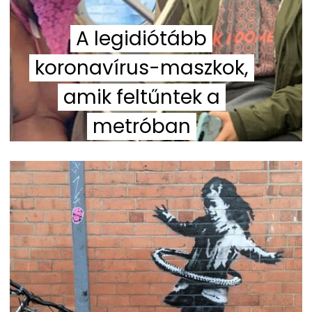
A legidiótább
koronavírus-maszkok,
amik feltűntek a
metróban