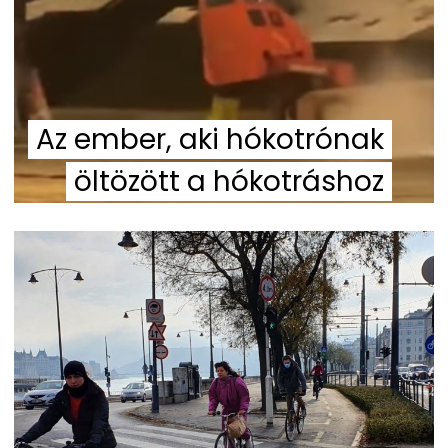
Az ember, aki hókotrónak
öltözött a hókotráshoz