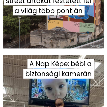
street artokat festetett fel
a világ több pontján
A Nap Képe: bébi a
biztonsági kamerán