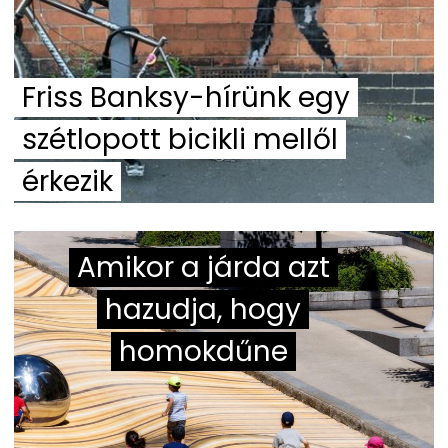
Friss Banksy-hírünk egy
szétlopott bicikli mellől
érkezik
Amikor a járda azt
hazudja, hogy
homokdűne