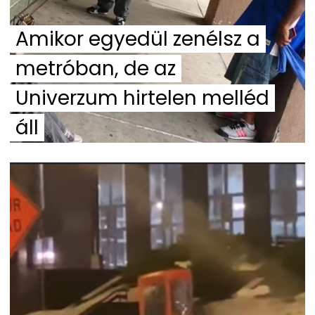
Amikor egyedül zenélsz a
metróban, de az
Univerzum hirtelen melléd
áll