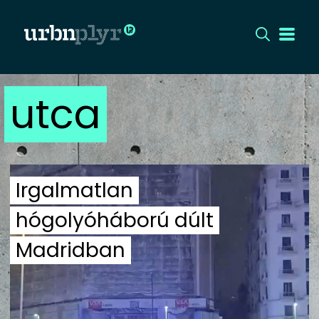
utca
CÍMLAP
DIZÁJN
DIVAT
Irgalmatlan
HIP
hógolyóháború dúlt
Madridban
KULT
UTCA