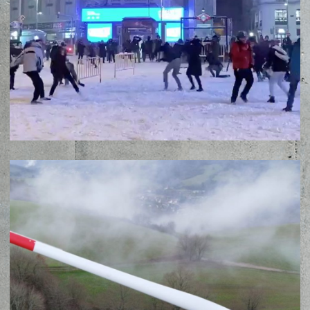
ZENE
MÉDIAAJÁNLAT
IMPRESSZUM
PR-ARCHÍVUM
ADATKEZELÉSI TÁJÉKOZTATÓ