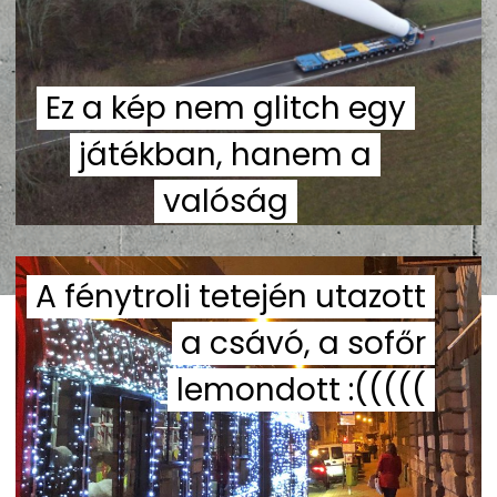
Ez a kép nem glitch egy
játékban, hanem a
valóság
A fénytroli tetején utazott
a csávó, a sofőr
lemondott :(((((