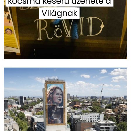
kocsma keserű üzenete a
Világnak