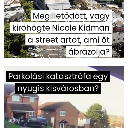
Megilletődött, vagy
kiröhögte Nicole Kidman
a street artot, ami őt
ábrázolja?
Parkolási katasztrófa egy
nyugis kisvárosban?