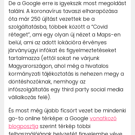
De a Google erre is igyekszik most megoldást
találni. A koronavírus tavaszi elharapózása
óta már 250 újítást vezettek be a
szolgáltatásba, többek között a “Covid
réteget”, ami egy olyan új nézet a Maps-en
belül, ami az adott lokációra érvényes
járványügyi infókat és figyelmeztetéseket
tartalmazza (ettől sokat ne várjunk
Magyarországon, ahol még a hivatalos
kormányzati tájékoztatás is nehezen megy a
döntéshozóknak, nemhogy az
infószolgáltatás egy third party social media
vállalkozás felé).
És most még újabb fícsört vezet be mindenki
go-to online térképe: a Google
vonatkozó
blogposztja
szerint térkép többi
felhasználójának helyzetét figyelembe véve