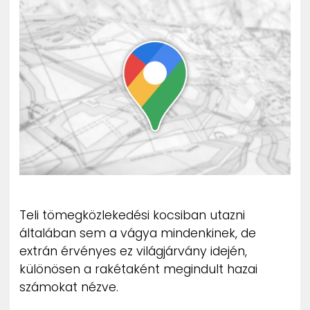
ZENE
MÉDIAAJÁNLAT
IMPRESSZUM
PR-ARCHÍVUM
ADATKEZELÉSI TÁJÉKOZTATÓ
Teli tömegközlekedési kocsiban utazni
általában sem a vágya mindenkinek, de
extrán érvényes ez világjárvány idején,
különösen a rakétaként megindult hazai
számokat nézve.