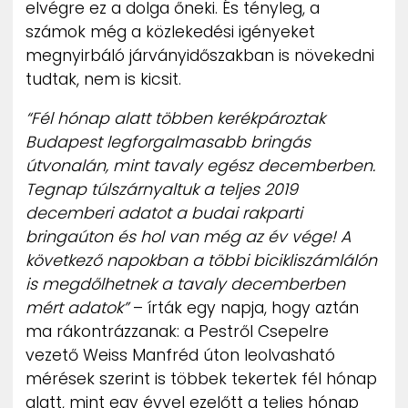
elvégre ez a dolga őneki. És tényleg, a
számok még a közlekedési igényeket
megnyirbáló járványidőszakban is növekedni
tudtak, nem is kicsit.
“Fél hónap alatt többen kerékpároztak
Budapest legforgalmasabb bringás
útvonalán, mint tavaly egész decemberben.
Tegnap túlszárnyaltuk a teljes 2019
decemberi adatot a budai rakparti
bringaúton és hol van még az év vége! A
következő napokban a többi bicikliszámlálón
is megdőlhetnek a tavaly decemberben
mért adatok”
– írták egy napja, hogy aztán
ma rákontrázzanak: a Pestről Csepelre
vezető Weiss Manfréd úton leolvasható
mérések szerint is többek tekertek fél hónap
alatt, mint egy évvel ezelőtt a teljes hónap