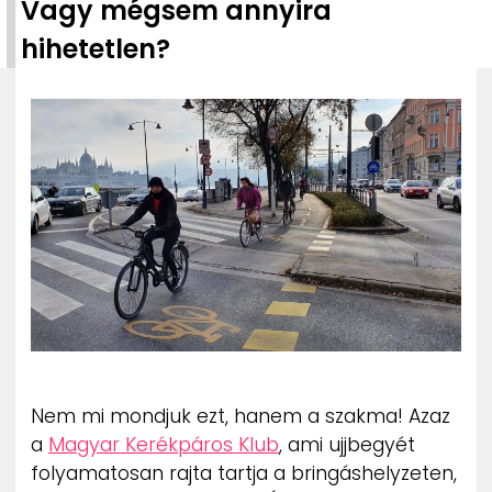
Vagy mégsem annyira
ZENE
hihetetlen?
MÉDIAAJÁNLAT
IMPRESSZUM
PR-ARCHÍVUM
ADATKEZELÉSI TÁJÉKOZTATÓ
Nem mi mondjuk ezt, hanem a szakma! Azaz
a
Magyar Kerékpáros Klub
, ami ujjbegyét
folyamatosan rajta tartja a bringáshelyzeten,