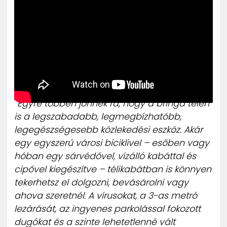
“Egyre többen jönnek rá, hogy a bringa télen
is a legszabadabb, legmegbízhatóbb,
legegészségesebb közlekedési eszköz. Akár
egy egyszerű városi biciklivel – esőben vagy
hóban egy sárvédővel, vízálló kabáttal és
cipővel kiegészítve – télikabátban is könnyen
tekerhetsz el dolgozni, bevásárolni vagy
ahova szeretnél. A vírusokat, a 3-as metró
lezárását, az ingyenes parkolással fokozott
dugókat és a szinte lehetetlenné vált