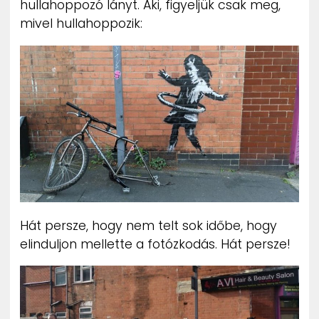
hullahoppozó lányt. Aki, figyeljük csak meg,
ZENE
mivel hullahoppozik:
MÉDIAAJÁNLAT
IMPRESSZUM
PR-ARCHÍVUM
ADATKEZELÉSI TÁJÉKOZTATÓ
Hát persze, hogy nem telt sok időbe, hogy
elinduljon mellette a fotózkodás. Hát persze!