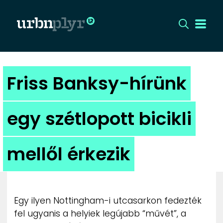
CÍMLAP
Friss Banksy-hírünk
DIZÁJN
egy szétlopott bicikli
DIVAT
mellől érkezik
HIP
KULT
Egy ilyen Nottingham-i utcasarkon fedezték
UTCA
fel ugyanis a helyiek legújabb “művét”, a