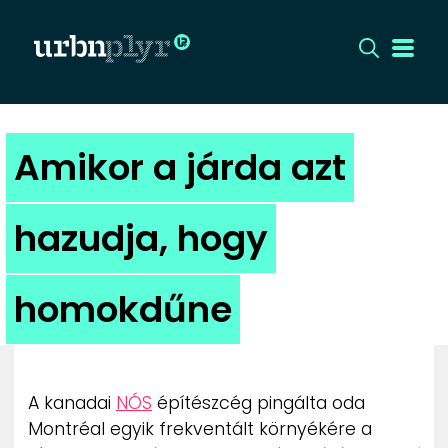
CÍMLAP
Amikor a járda azt
DIZÁJN
hazudja, hogy
DIVAT
homokdűne
HIP
KULT
A kanadai
NÓS
építészcég pingálta oda
UTCA
Montréal egyik frekventált környékére a