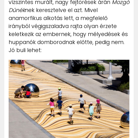
vízszintes murált, nagy fejtörések árán
Mozgó
ZENE
Dűnék
nek keresztelve el azt. Mivel
anamorfikus alkotás lett, a megfelelő
MÉDIAAJÁNLAT
irányból végigszaladva rajta olyan érzete
IMPRESSZUM
PR-ARCHÍVUM
keletkezik az embernek, hogy mélyedések és
ADATKEZELÉSI TÁJÉKOZTATÓ
huppanók domborodnak előtte, pedig nem.
Jó buli lehet: