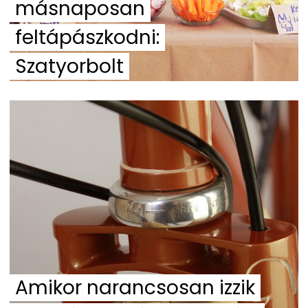
másnaposan
feltápászkodni:
Szatyorbolt
Amikor narancsosan izzik