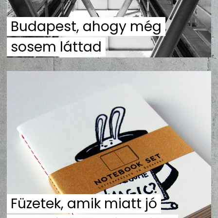
ZENE
Budapest, ahogy még
MÉDIAAJÁNLAT
sosem láttad
IMPRESSZUM
PR-ARCHÍVUM
ADATKEZELÉSI TÁJÉKOZTATÓ
Füzetek, amik miatt jó