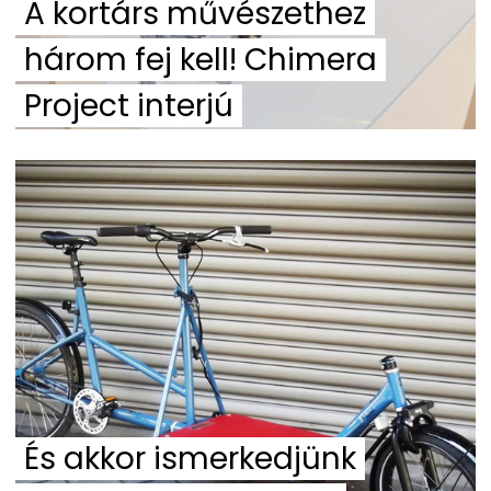
A kortárs művészethez
három fej kell! Chimera
Project interjú
És akkor ismerkedjünk