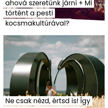
ahová szeretünk járni + Mi
történt a pesti
kocsmakultúrával?
Ne csak nézd, értsd is! Így