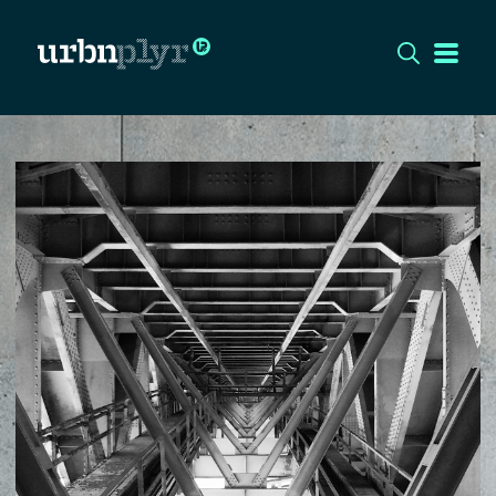
CÍMLAP
DIZÁJN
DIVAT
HIP
KULT
UTCA