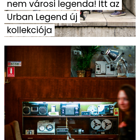
nem városi legenda! Itt az
Urban Legend új
kollekciója