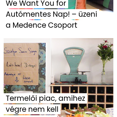
We Want You for
Autómentes Nap! – üzeni
a Medence Csoport
Termelői piac, amihez
végre nem kell