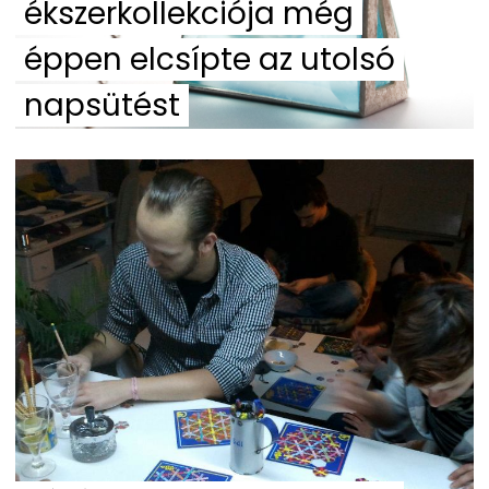
ékszerkollekciója még
éppen elcsípte az utolsó
napsütést