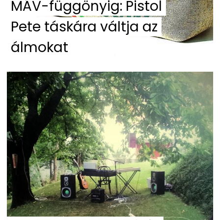
MÁV-függönyig: Pistol
Pete táskára váltja az
álmokat