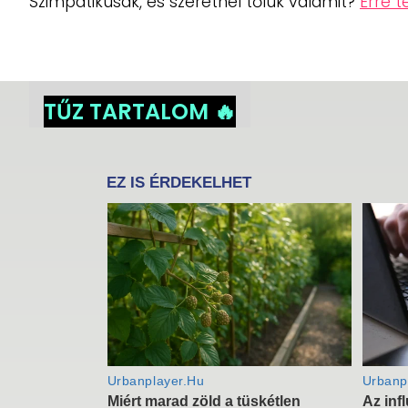
Szimpatikusak, és szeretnél tőlük valamit?
Erre t
TŰZ TARTALOM 🔥