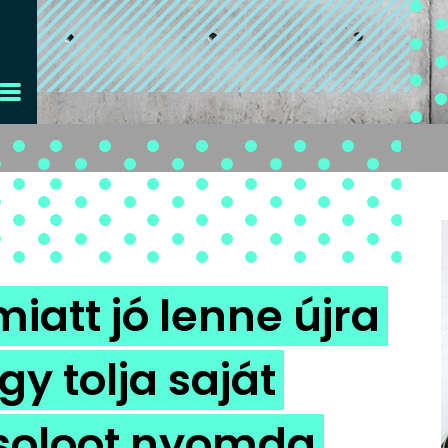
iatt jó lenne újra
így tolja saját
bsoloot nyomda