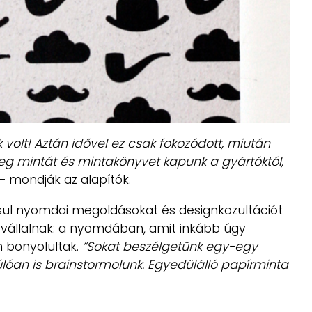
volt! Aztán idővel ez csak fokozódott, miután
teg mintát és mintakönyvet kapunk a gyártóktól,
– mondják az alapítók.
ásul nyomdai megoldásokat és designkozultációt
s vállalnak: a nyomdában, amit inkább úgy
n bonyolultak.
“Sokat beszélgetünk egy-egy
yúlóan is brainstormolunk. Egyedülálló papírminta