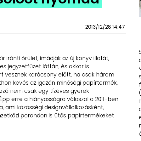
2013/12/28 14:47
iránti őrület, imádják az új könyv illatát,
s jegyzetfüzet láttán, és akkor is
t vesznek karácsony előtt, ha csak három
itthon kevés az igazán minőségi papírtermék,
ozzá nem csak egy tízéves gyerek
Épp erre a hiányosságra válaszol a 2011-ben
 ami közösségi designvállalkozásként,
zetközi porondon is ütős papírtermékeket