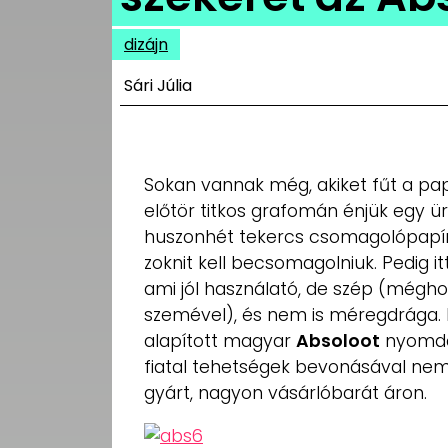
UTCA
dizájn
ZENE
Sári Júlia
MÉDIAAJÁNLAT
IMPRESSZUM
PR-ARCHÍVUM
ADATKEZELÉSI
Sokan vannak még, akiket fűt a papír 
TÁJÉKOZTATÓ
előtör titkos grafomán énjük egy üre
huszonhét tekercs csomagolópapír
zoknit kell becsomagolniuk. Pedig 
ami jól használató, de szép (mégh
szemével), és nem is méregdrága. 
alapított magyar
Absoloot
nyomda,
fiatal tehetségek bevonásával nem
gyárt, nagyon vásárlóbarát áron.