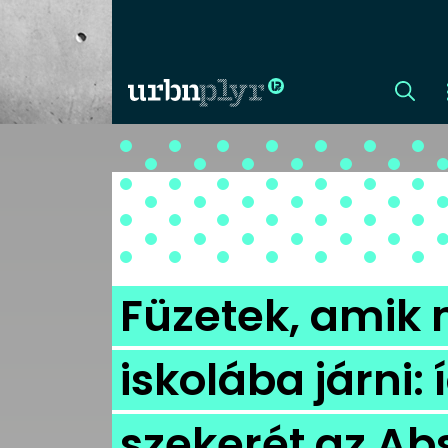
CÍMLAP
DIZÁJN
DIVAT
Füzetek, amik m
HIP
iskolába járni: 
KULT
szekerét az A