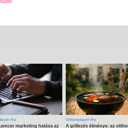
essék
.