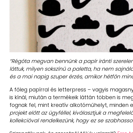
“Régóta megvan bennünk a papír iránti szerelem:
láttuk, milyen sokszínű a paletta, ha nem sajná
és a mai napig szuper érzés, amikor hétfőn mi
A főleg papírral és letterpress – vagyis magas
is kínál, miután a termékeik láttán többen is m
fognak fel, mint kreatív alkotóműhelyt, minden 
projekt előtt az ügyféllel, kiválasztjuk a megfe
kollekcióval rendelkezünk, hogy ez se szabhasson