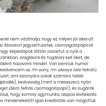
Senki nem vitathatja, hogy ez milyen jól sikerült:
az Absoloot jegyzetfüzetek, csomagolópapírok
vagy képeslapok láttán összefut a nyál a
szánkban, szaglászni és fogdosni kell őket, de
főként hazavinni mindet. Van bennük humor
(kedvencem az
I’m sorry, I’m always late
feliratú
füzet, ami bizonyára sokak számára találó
ajándék), kedvesség (mint a meseszerű nyári
eget idéző felhős csomagolópapír), és sugárzik
róluk, hogy komoly agymunka, alapos kivitelezés
és mindenekelőtt igazi kreativitás van mögöttük.