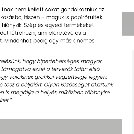
nak nem kellett sokat gondolkozniuk az
lkozásba, hiszen – maguk is papírőrültek
i hiányzik. Szép és egyedi termékeket
det létrehozni, ami eléretővé és a
nt. Mindehhez pedig egy másik nemes
pzelésünk, hogy hipertehetséges magyar
, támogatva ezzel a tervezők talán első
hogy valakinek grafikai végzettsége legyen,
s tesz a céljaiért. Olyan közösséget akartunk
n is megállja a helyét, miközben többnyire
eit.”