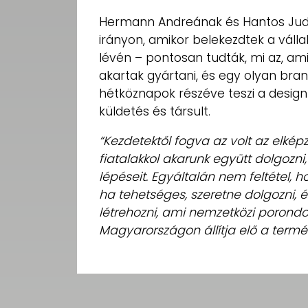
Hermann Andreának és Hantos Judit
irányon, amikor belekezdtek a válla
lévén – pontosan tudták, mi az, am
akartak gyártani, és egy olyan bran
hétköznapok részéve teszi a desig
küldetés és társult.
“Kezdetektől fogva az volt az elké
fiatalakkol akarunk együtt dolgozni
lépéseit. Egyáltalán nem feltétel, 
ha tehetséges, szeretne dolgozni, é
létrehozni, ami nemzetközi porondo
Magyarországon állítja elő a termék