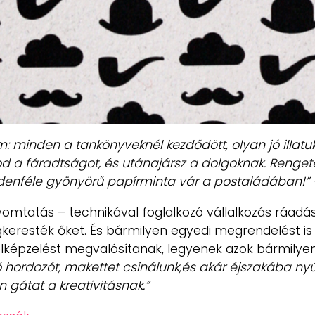
 minden a tankönyveknél kezdődött, olyan jó illatuk 
lod a fáradtságot, és utánajársz a dolgoknak. Renge
ndenféle gyönyörű papírminta vár a postaládában!”
nyomtatás – technikával foglalkozó vállalkozás ráad
egkeresték őket. És bármilyen egyedi megrendelést i
elképzelést megvalósítanak, legyenek azok bármilye
lelő hordozót, makettet csinálunk,és akár éjszakába n
 gátat a kreativitásnak.”