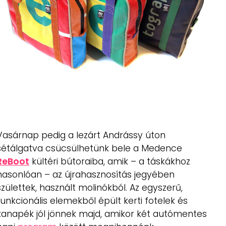
Vasárnap pedig a lezárt Andrássy úton
sétálgatva csücsülhetünk bele a Medence
ReBoot
kültéri bútoraiba, amik – a táskákhoz
hasonlóan – az újrahasznosítás jegyében
születtek, használt molinókból. Az egyszerű,
funkcionális elemekből épült kerti fotelek és
kanapék jól jönnek majd, amikor két autómentes