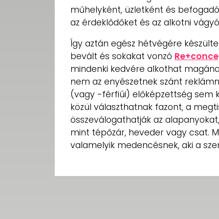
műhelyként, üzletként és befogadót
az érdeklődőket és az alkotni vágy
Így aztán egész hétvégére készült
bevált és sokakat vonzó
Re+conce
mindenki kedvére alkothat magának
nem az enyészetnek szánt reklámm
(vagy -férfiúi) előképzettség sem 
közül választhatnak fazont, a megti
összeválogathatják az alapanyokat, 
mint tépőzár, heveder vagy csat. Mi
valamelyik medencésnek, aki a szem