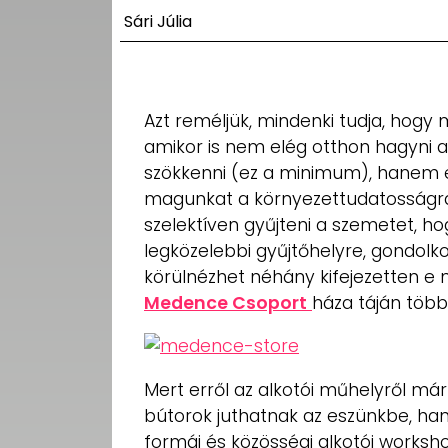
UTCA
Sári Júlia
ZENE
MÉDIAAJÁNLAT
Azt reméljük, mindenki tudja, hogy
IMPRESSZUM
amikor is nem elég otthon hagyni a
PR-ARCHÍVUM
ADATKEZELÉSI
szökkenni (ez a minimum), hanem egy
TÁJÉKOZTATÓ
magunkat a környezettudatosságra.
szelektíven gyűjteni a szemetet, ho
legközelebbi gyűjtőhelyre, gondolk
körülnézhet néhány kifejezetten e
Medence Csoport
háza táján több i
Mert erről az alkotói műhelyről már
bútorok juthatnak az eszünkbe, ha
formái és közösségi alkotói worksho