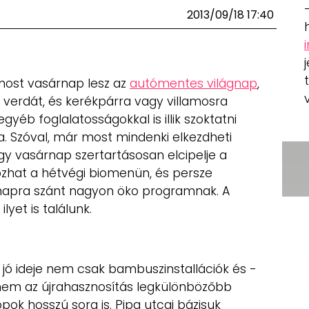
2013/09/18 17:40
 most vasárnap lesz az
autómentes világnap
,
 verdát, és kerékpárra vagy villamosra
éb foglalatosságokkal is illik szoktatni
 Szóval, már most mindenki elkezdheti
gy vasárnap szertartásosan elcipelje a
ozhat a hétvégi biomenün, és persze
 napra szánt nagyon öko programnak. A
lyet is találunk.
 jó ideje nem csak bambuszinstallációk és -
nem az újrahasznosítás legkülönbözőbb
pok hosszú sora is. Pipa utcai bázisuk