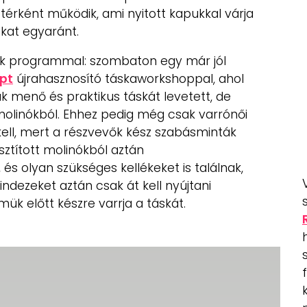
érként működik, ami nyitott kapukkal várja
ókat egyaránt.
ek programmal: szombaton egy már jól
pt
újrahasznosító táskaworkshoppal, ahol
 menő és praktikus táskát levetett, de
olinókból. Ehhez pedig még csak varrónői
kell, mert a részvevők kész szabásminták
sztított molinókból aztán
és olyan szükséges kellékeket is találnak,
ndezeket aztán csak át kell nyújtani
ük előtt készre varrja a táskát.