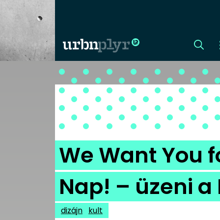
CÍMLAP
DIZÁJN
DIVAT
We Want You f
HIP
Nap! – üzeni 
KULT
dizájn
kult