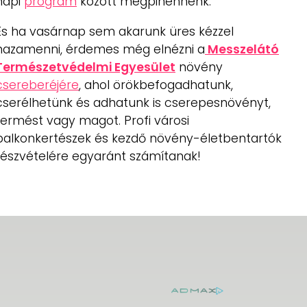
napi
program
között megpihennénk.
És ha vasárnap sem akarunk üres kézzel
hazamenni, érdemes még elnézni a
Messzelátó
Természetvédelmi Egyesület
növény
csereberéjére
, ahol örökbefogadhatunk,
cserélhetünk és adhatunk is cserepesnövényt,
termést vagy magot. Profi városi
balkonkertészek és kezdő növény-életbentartók
részvételére egyaránt számítanak!