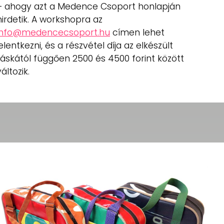
– ahogy azt a Medence Csoport honlapján
hirdetik. A workshopra az
info@medencecsoport.hu
címen lehet
jelentkezni, és a részvétel díja az elkészült
táskától függően 2500 és 4500 forint között
változik.