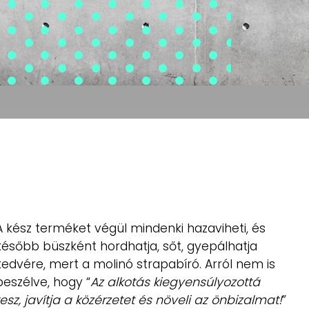
A kész terméket végül mindenki hazaviheti, és
később büszként hordhatja, sőt, gyepálhatja
kedvére, mert a molinó strapabíró. Arról nem is
beszélve, hogy “
Az alkotás kiegyensúlyozottá
tesz, javítja a közérzetet és növeli az önbizalmat!
”