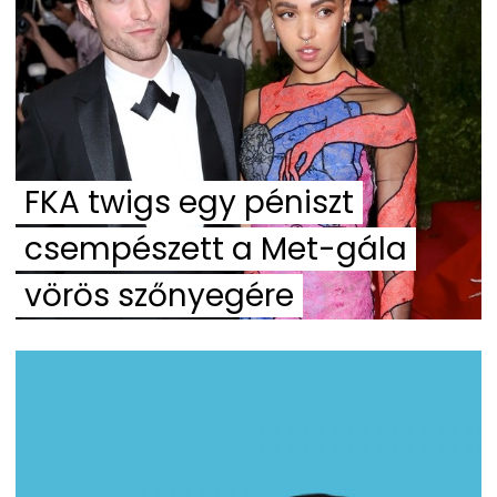
FKA twigs egy péniszt
csempészett a Met-gála
vörös szőnyegére