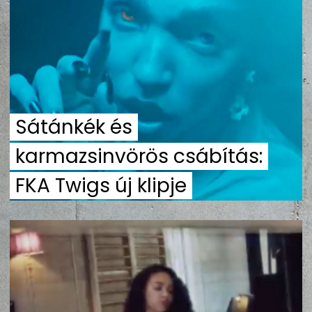
ZENE
MÉDIAAJÁNLAT
IMPRESSZUM
PR-ARCHÍVUM
ADATKEZELÉSI TÁJÉKOZTATÓ
Sátánkék és
karmazsinvörös csábítás:
FKA Twigs új klipje