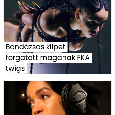
Bondázsos klipet
forgatott magának FKA
twigs