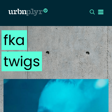
fka
CÍMLAP
DIZÁJN
twigs
DIVAT
HIP
KULT
UTCA