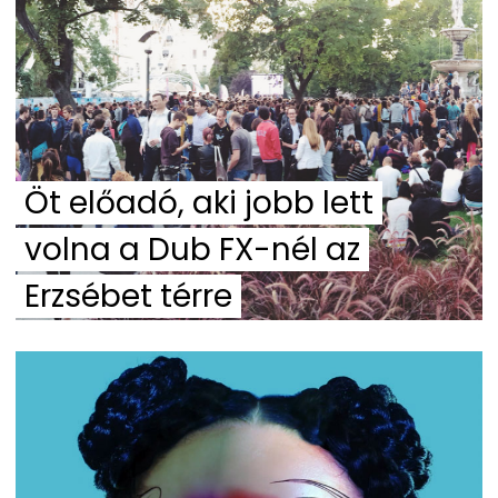
Öt előadó, aki jobb lett
volna a Dub FX-nél az
Erzsébet térre