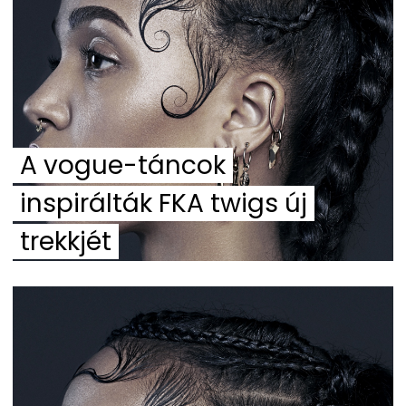
A vogue-táncok
inspirálták FKA twigs új
trekkjét