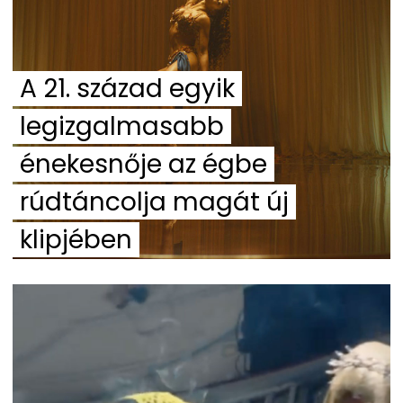
A 21. század egyik
legizgalmasabb
énekesnője az égbe
rúdtáncolja magát új
klipjében