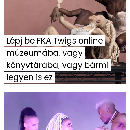
Lépj be FKA Twigs online
múzeumába, vagy
könyvtárába, vagy bármi
legyen is ez