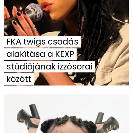
FKA twigs csodás
alakítása a KEXP
stúdiójának izzósorai
között