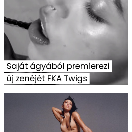
Saját ágyából premierezi
új zenéjét FKA Twigs