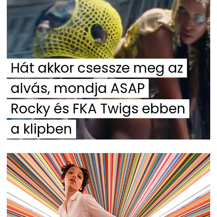
Hát akkor csessze meg az
alvás, mondja ASAP
Rocky és FKA Twigs ebben
a klipben