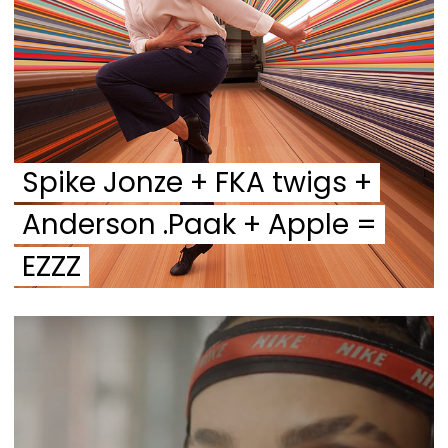
Spike Jonze + FKA twigs +
Anderson .Paak + Apple =
EZZZ