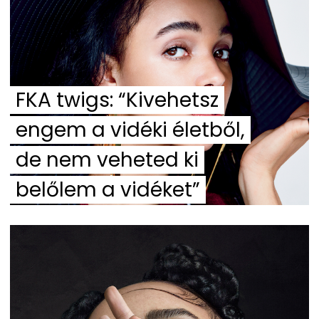
FKA twigs: “Kivehetsz
engem a vidéki életből,
de nem veheted ki
belőlem a vidéket”