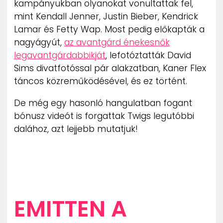
kampányukban olyanokat vonultattak fel,
ZENE
mint Kendall Jenner, Justin Bieber, Kendrick
Lamar és Fetty Wap. Most pedig előkapták a
MÉDIAAJÁNLAT
nagyágyút,
az avantgárd énekesnők
IMPRESSZUM
PR-ARCHÍVUM
legavantgárdabbikját
, lefotóztatták David
ADATKEZELÉSI TÁJÉKOZTATÓ
Sims divatfotóssal pár alakzatban, Kaner Flex
táncos közreműködésével, és ez történt.
De még egy hasonló hangulatban fogant
bónusz videót is forgattak Twigs legutóbbi
dalához, azt lejjebb mutatjuk!
EMITTEN A