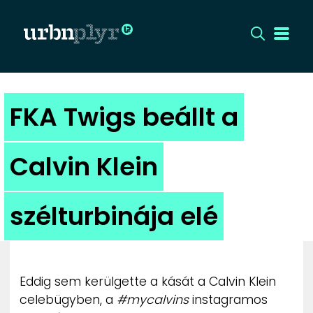
CÍMLAP
FKA Twigs beállt a
DIZÁJN
Calvin Klein
DIVAT
szélturbinája elé
HIP
KULT
Eddig sem kerülgette a kását a Calvin Klein
UTCA
celebügyben, a
#mycalvins
instagramos