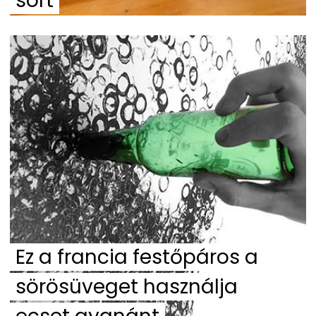
sört
Ez a francia festőpáros a
sörösüveget használja