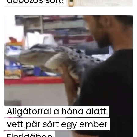
dobozos sört!
Aligátorral a hóna alatt
vett pár sört egy ember