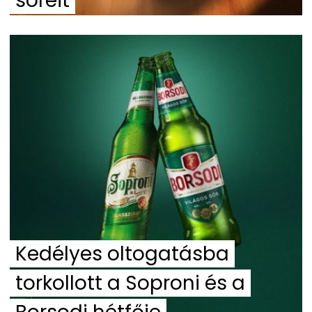
söreit
Kedélyes oltogatásba
torkollott a Soproni és a