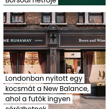
Borsodi hétfője
Londonban nyitott egy
kocsmát a New Balance,
ahol a futók ingyen