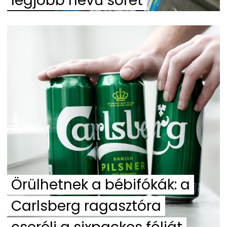
legjobb nevű sörét
Örülhetnek a bébifókák: a
Carlsberg ragasztóra