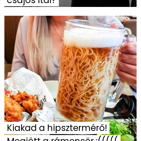
csajos ital?
Kiakad a hipsztermérő!