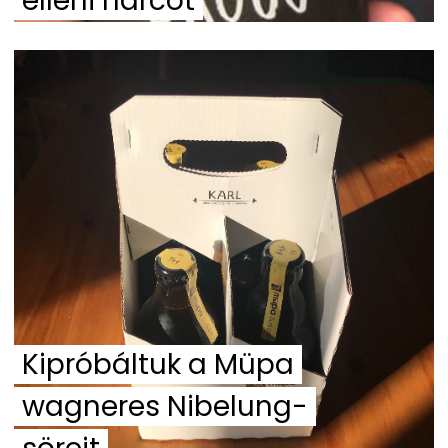
elleni harcot
Kipróbáltuk a Müpa
wagneres Nibelung-