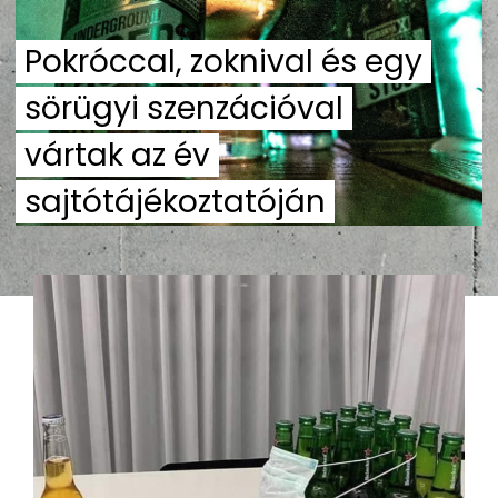
Pokróccal, zoknival és egy
sörügyi szenzációval
vártak az év
sajtótájékoztatóján