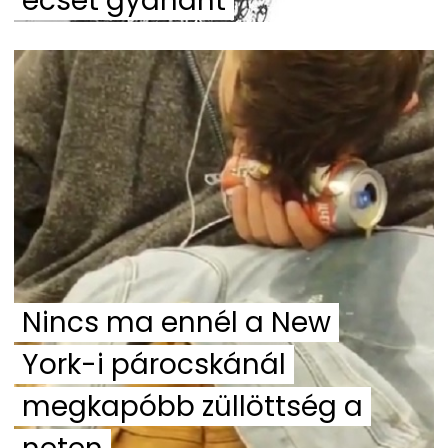
ecset gyanánt
Nincs ma ennél a New
York-i párocskánál
megkapóbb züllöttség a