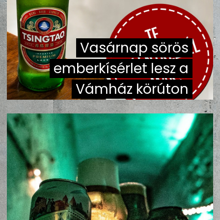
ZENE
MÉDIAAJÁNLAT
Vasárnap sörös
IMPRESSZUM
PR-ARCHÍVUM
ADATKEZELÉSI TÁJÉKOZTATÓ
emberkísérlet lesz a
Vámház körúton