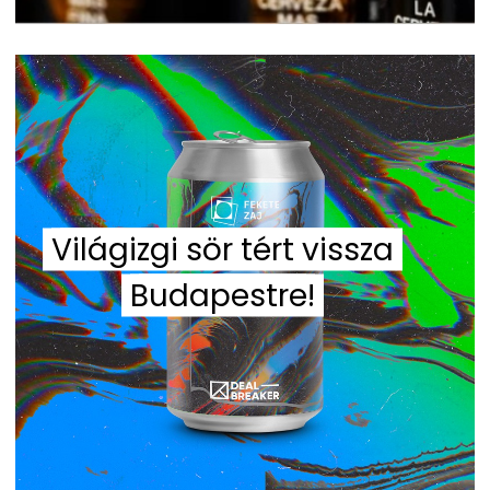
Világizgi sör tért vissza
Budapestre!