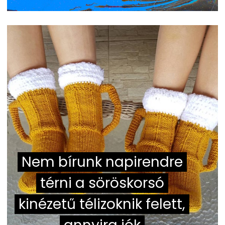
Nem bírunk napirendre
térni a söröskorsó
kinézetű télizoknik felett,