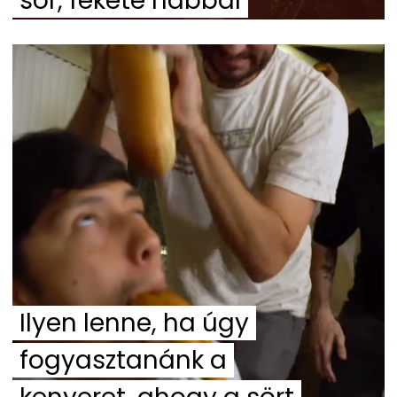
sör, fekete habbal
Ilyen lenne, ha úgy
fogyasztanánk a