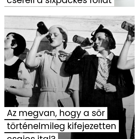
cseréli a sixpackes fóliát
Az megvan, hogy a sör
történelmileg kifejezetten