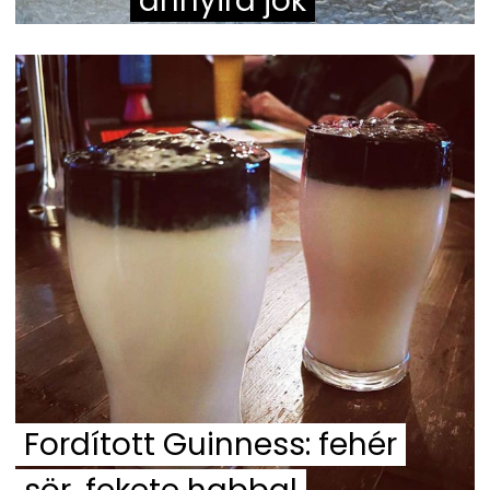
annyira jók
Fordított Guinness: fehér