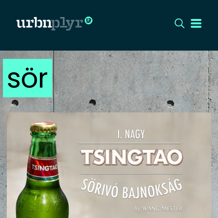
sör
CÍMLAP
DIZÁJN
DIVAT
HIP
KULT
UTCA