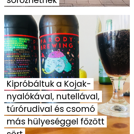
sörözhetnek
Kipróbáltuk a Kojak-
nyalókával, nutellával,
túrórudival és csomó
más hülyeséggel főzött