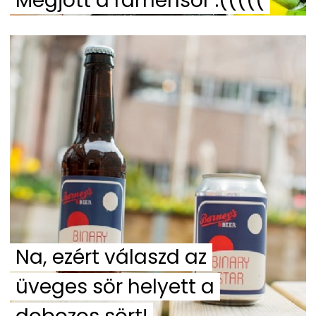
Megjött a rámensör :(((((
Na, ezért válaszd az
üveges sör helyett a