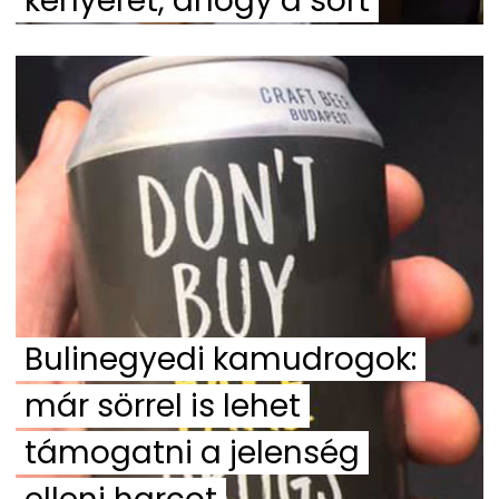
kenyeret, ahogy a sört
Bulinegyedi kamudrogok:
már sörrel is lehet
támogatni a jelenség