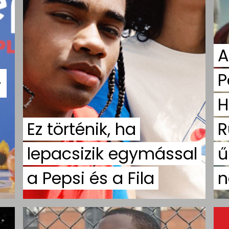
A
P
-
H
Ez történik, ha
R
lepacsizik egymással
ű
a Pepsi és a Fila
n