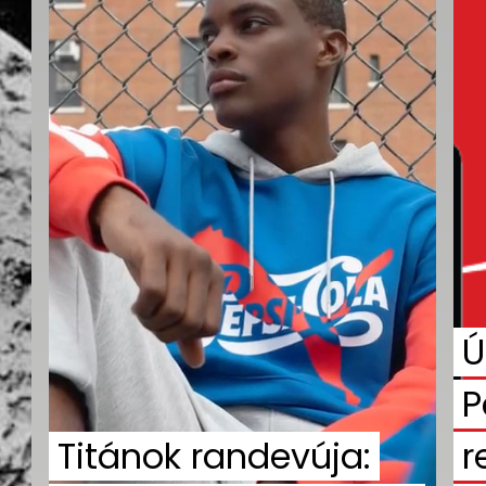
Ú
P
Titánok randevúja:
r