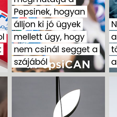
Pepsinek, hogyan
álljon ki jó ügyek
N
ol
mellett úgy, hogy
a
t
nem csinál segget a
t
szájából
a