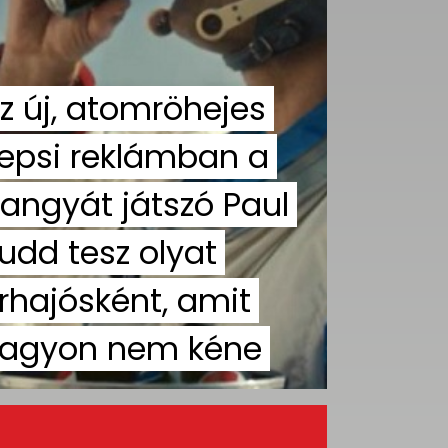
z új, atomröhejes
epsi reklámban a
angyát játszó Paul
udd tesz olyat
rhajósként, amit
agyon nem kéne