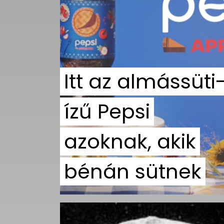
UTCA
ZENE
MÉDIAAJÁNLAT
IMPRESSZUM
Itt az almássüti
PR-ARCHÍVUM
ADATKEZELÉSI
TÁJÉKOZTATÓ
ízű Pepsi
azoknak, akik
bénán sütnek