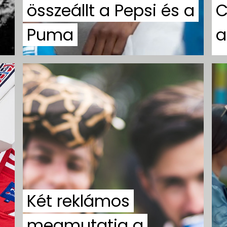
összeállt a Pepsi és a
C
Puma
a
Két reklámos
megmutatja a