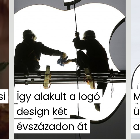
si
Így alakult a logó
M
design két
ü
évszázadon át
a