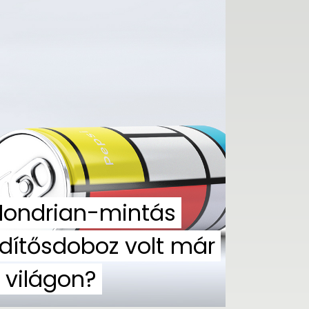
ondrian-mintás
dítősdoboz volt már
 világon?