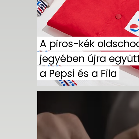
A piros-kék oldscho
jegyében újra együt
a Pepsi és a Fila