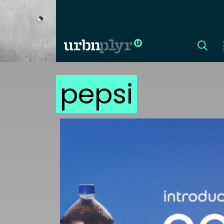
pepsi
CÍMLAP
DIZÁJN
DIVAT
HIP
KULT