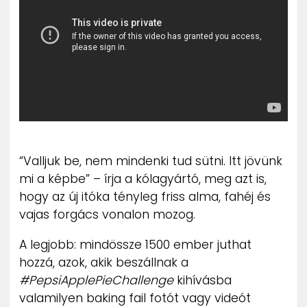
ZENE
MÉDIAAJÁNLAT
IMPRESSZUM
PR-ARCHÍVUM
ADATKEZELÉSI TÁJÉKOZTATÓ
“Valljuk be, nem mindenki tud sütni. Itt jövünk
mi a képbe” – írja a kólagyártó, meg azt is,
hogy az új itóka tényleg friss alma, fahéj és
vajas forgács vonalon mozog.
A legjobb: mindössze 1500 ember juthat
hozzá, azok, akik beszállnak a
#PepsiApplePieChallenge
kihívásba
valamilyen baking fail fotót vagy videót