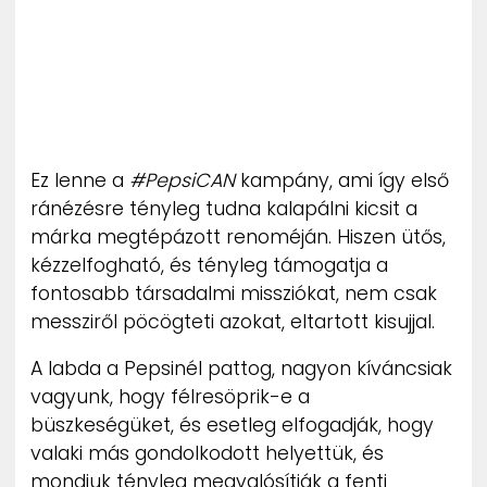
Ez lenne a
#PepsiCAN
kampány, ami így első
ránézésre tényleg tudna kalapálni kicsit a
márka megtépázott renoméján. Hiszen ütős,
kézzelfogható, és tényleg támogatja a
fontosabb társadalmi missziókat, nem csak
messziről pöcögteti azokat, eltartott kisujjal.
A labda a Pepsinél pattog, nagyon kíváncsiak
vagyunk, hogy félresöprik-e a
büszkeségüket, és esetleg elfogadják, hogy
valaki más gondolkodott helyettük, és
mondjuk tényleg megvalósítják a fenti