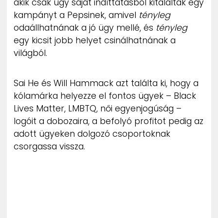
akik csak úgy saját indíttatásból kitaláltak egy
kampányt a Pepsinek, amivel
tényleg
odaállhatnának a jó ügy mellé, és
tényleg
egy kicsit jobb helyet csinálhatnának a
világból.
Sai He és Will Hammack azt találta ki, hogy a
kólamárka helyezze el fontos ügyek – Black
Lives Matter, LMBTQ, női egyenjogúság –
logóit a dobozaira, a befolyó profitot pedig az
adott ügyeken dolgozó csoportoknak
csorgassa vissza.