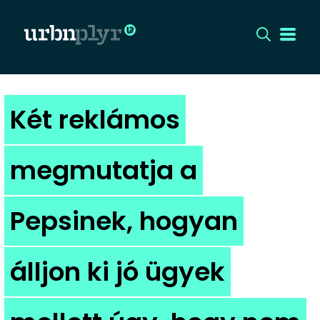
CÍMLAP
Két reklámos
DIZÁJN
megmutatja a
DIVAT
Pepsinek, hogyan
HIP
KULT
álljon ki jó ügyek
UTCA