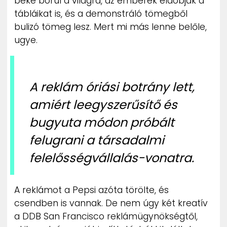
béke borul a világra, az emberek eldobják a
tábláikat is, és a demonstráló tömegből
bulizó tömeg lesz. Mert mi más lenne belőle,
ugye.
A reklám óriási botrány lett,
amiért leegyszerűsítő és
bugyuta módon próbált
felugrani a társadalmi
felelősségvállalás-vonatra.
A reklámot a Pepsi azóta törölte, és
csendben is vannak. De nem úgy két kreatív
a DDB San Francisco reklámügynökségtől,