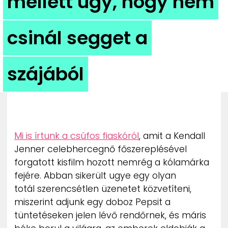
mellett úgy, hogy nem
ZENE
csinál segget a
MÉDIAAJÁNLAT
IMPRESSZUM
PR-ARCHÍVUM
ADATKEZELÉSI TÁJÉKOZTATÓ
szájából
Mi is írtunk a csúfos fiaskóról
, amit a Kendall
Jenner celebhercegnő főszereplésével
forgatott kisfilm hozott nemrég a kólamárka
fejére. Abban sikerült ugye egy olyan
totál szerencsétlen üzenetet közvetíteni,
miszerint adjunk egy doboz Pepsit a
tüntetéseken jelen lévő rendőrnek, és máris