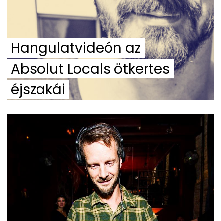
Hangulatvideón az
Absolut Locals ötkertes
éjszakái