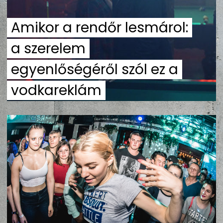
ZENE
Amikor a rendőr lesmárol:
MÉDIAAJÁNLAT
a szerelem
IMPRESSZUM
PR-ARCHÍVUM
ADATKEZELÉSI TÁJÉKOZTATÓ
egyenlőségéről szól ez a
vodkareklám