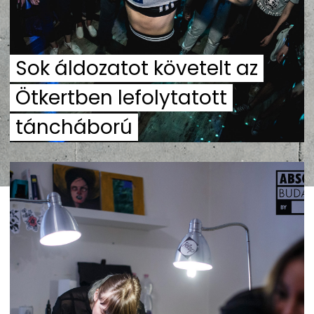
Sok áldozatot követelt az
Ötkertben lefolytatott
táncháború