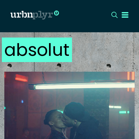
absolut
CÍMLAP
DIZÁJN
DIVAT
HIP
KULT
UTCA