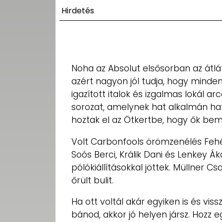
UTCA
Hirdetés
ZENE
MÉDIAAJÁNLAT
IMPRESSZUM
Noha az Absolut elsősorban az átláts
PR-ARCHÍVUM
azért nagyon jól tudja, hogy minde
ADATKEZELÉSI
TÁJÉKOZTATÓ
igazított italok és izgalmas lokál ar
sorozat, amelynek hat alkalmán ha
hoztak el az Ötkertbe, hogy ők bem
Volt Carbonfools örömzenélés Fehér 
Soós Berci, Králik Dani és Lenkey 
pólókiállításokkal jöttek. Müllner C
őrült bulit.
Ha ott voltál akár egyiken is és vi
bánod, akkor jó helyen jársz. Hozz e