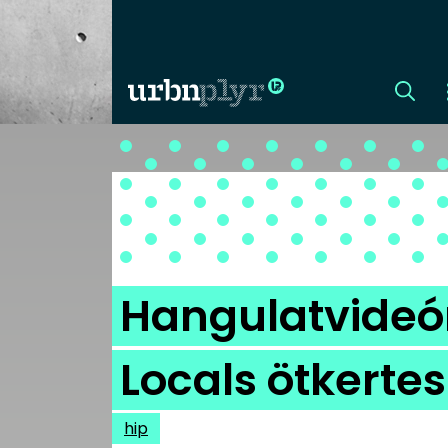
CÍMLAP
DIZÁJN
DIVAT
Hangulatvideó
HIP
Locals ötkertes
KULT
hip