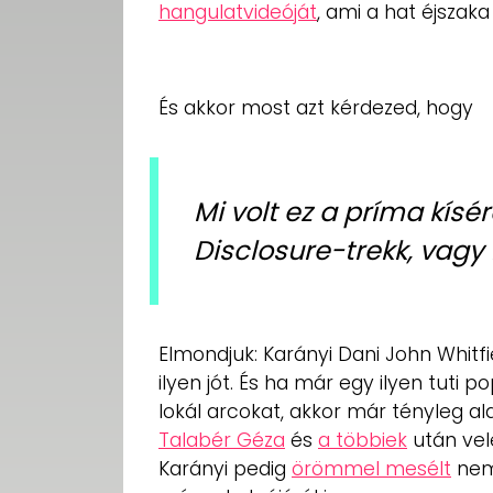
hangulatvideóját
, ami a hat éjszak
És akkor most azt kérdezed, hogy
Mi volt ez a príma kísé
Disclosure-trekk, vag
Elmondjuk: Karányi Dani John Whitfi
ilyen jót. És ha már egy ilyen tuti
lokál arcokat, akkor már tényleg al
Talabér Géza
és
a többiek
után vel
Karányi pedig
örömmel mesélt
nem 