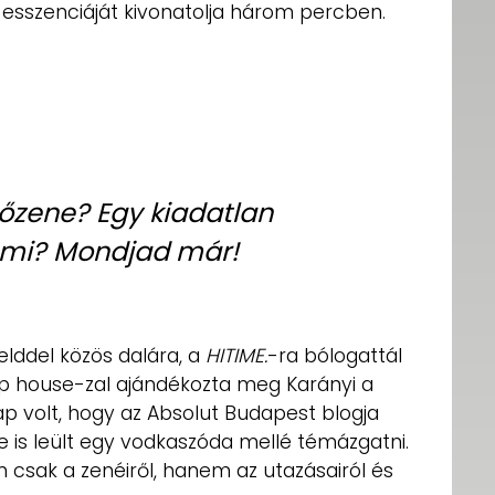
a esszenciáját kivonatolja három percben.
rőzene? Egy kiadatlan
y mi? Mondjad már!
elddel közös dalára, a
HITIME.
-ra bólogattál
 pop house-zal ajándékozta meg Karányi a
ap volt, hogy az Absolut Budapest blogja
e is leült egy vodkaszóda mellé témázgatni.
csak a zenéiről, hanem az utazásairól és