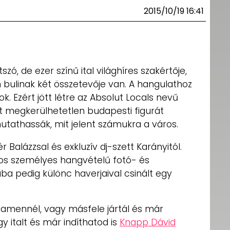
2015/10/19 16:41
zó, de ezer színű ital világhíres szakértője,
n bulinak két összetevője van. A hangulathoz
cok. Ezért jött létre az Absolut Locals nevű
t megkerülhetetlen budapesti figurát
utathassák, mit jelent számukra a város.
Balázzsal és exkluzív dj-szett Karányitól.
Ákos személyes hangvételű fotó- és
saba pedig különc haverjaival csinált egy
sszamennél, vagy másfele jártál és már
gy italt és már indíthatod is
Knapp Dávid