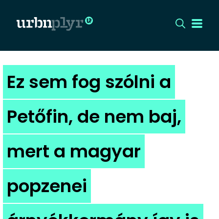
CÍMLAP
Ez sem fog szólni a
DIZÁJN
Petőfin, de nem baj,
DIVAT
mert a magyar
HIP
KULT
popzenei
UTCA