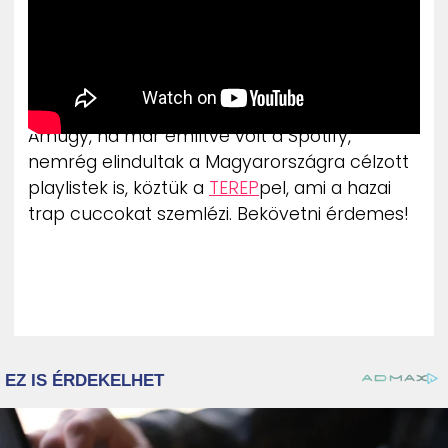
Amúgy, ha már említve volt a Spotify,
nemrég elindultak a Magyarországra célzott
playlistek is, köztük a
TEREP
pel, ami a hazai
trap cuccokat szemlézi. Bekövetni érdemes!