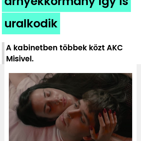
árnyékkormány így is
ZENE
uralkodik
MÉDIAAJÁNLAT
IMPRESSZUM
PR-ARCHÍVUM
ADATKEZELÉSI TÁJÉKOZTATÓ
A kabinetben többek közt AKC
Misivel.