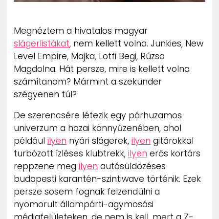
Megnéztem a hivatalos magyar
slágerlistákat
, nem kellett volna. Junkies, New
Level Empire, Majka, Lotfi Begi, Rúzsa
Magdolna. Hát persze, mire is kellett volna
számítanom? Mármint a szekunder
szégyenen túl?
De szerencsére létezik egy párhuzamos
univerzum a hazai könnyűzenében, ahol
például
ilyen
nyári slágerek,
ilyen
gitárokkal
turbózott ízléses klubtrekk,
ilyen
erős kortárs
reppzene meg
ilyen
autósüldözéses
budapesti karantén-szintiwave történik. Ezek
persze sosem fognak felzendülni a
nyomorult állampárti-agymosási
médiafelületeken, de nem is kell, mert a Z-