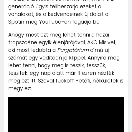
generáció úgyis telibeszarja ezeket a
vonalakat, és a kedvenceinek új dalait a
Spotin meg YouTube-on fogadja be.
Ahogy most ezt meg lehet tenni a hazai
trapszcéne egyik élenjárójával, AKC Misivel,
aki most ledobta a
Purgatórium
című új
számát egy vadítóan jó klippel. Annyira meg
lehet tenni, hogy meg is teszik, tesszük,
teszitek: egy nap alatt már 11 ezren nézték
meg ezt itt. Szóval fuckoff Petőfi, nélkületek is
megy ez: