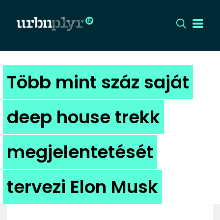
CÍMLAP
Több mint száz saját
DIZÁJN
deep house trekk
DIVAT
megjelentetését
HIP
KULT
tervezi Elon Musk
UTCA