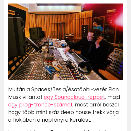
ZENE
MÉDIAAJÁNLAT
IMPRESSZUM
PR-ARCHÍVUM
ADATKEZELÉSI TÁJÉKOZTATÓ
Miután a SpaceX/Tesla/ésatöbbi-vezér Elon
Musk villantot
egy Soundcloud-reppet
, majd
egy prog-trance-számot
, most arról beszél,
hogy több mint száz deep house trekk várja
a fiókjában a napfényre kerülést.