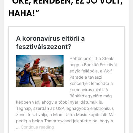
“OKÉ, RENDBEN, EZ JÓ VOLT,
HAHA!”