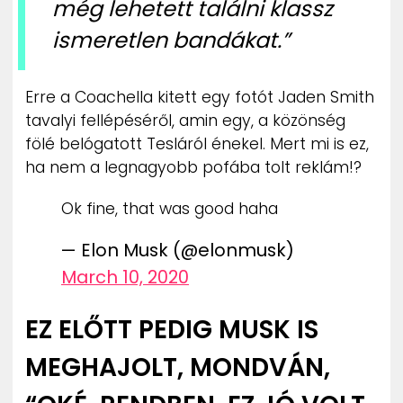
még lehetett találni klassz
ismeretlen bandákat.”
Erre a Coachella kitett egy fotót Jaden Smith
tavalyi fellépéséről, amin egy, a közönség
fölé belógatott Tesláról énekel. Mert mi is ez,
ha nem a legnagyobb pofába tolt reklám!?
Ok fine, that was good haha
— Elon Musk (@elonmusk)
March 10, 2020
EZ ELŐTT PEDIG MUSK IS
MEGHAJOLT, MONDVÁN,