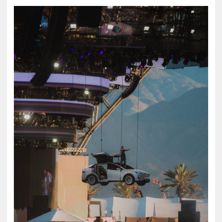
ZENE
MÉDIAAJÁNLAT
IMPRESSZUM
PR-ARCHÍVUM
ADATKEZELÉSI TÁJÉKOZTATÓ