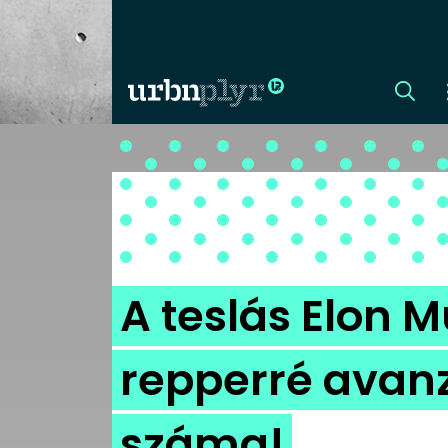
CÍMLAP
DIZÁJN
DIVAT
A teslás Elon
HIP
repperré avanzs
KULT
száma!