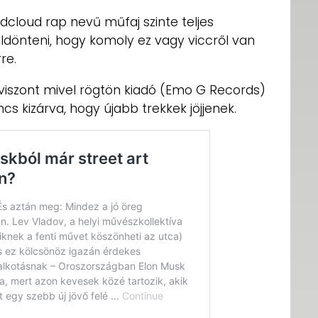
loud rap nevű műfaj szinte teljes
 eldönteni, hogy komoly ez vagy viccről van
re.
, viszont mivel rögtön kiadó (Emo G Records)
incs kizárva, hogy újabb trekkek jöjjenek.