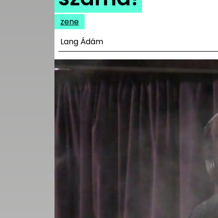
UTCA
zene
ZENE
Lang Ádám
MÉDIAAJÁNLAT
IMPRESSZUM
PR-ARCHÍVUM
ADATKEZELÉSI
TÁJÉKOZTATÓ