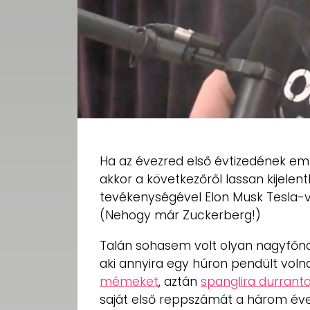
Ha az évezred első évtizedének emb
akkor a következőről lassan kijelen
tevékenységével Elon Musk Tesla-v
(Nehogy már Zuckerberg!)
Talán sohasem volt olyan nagyfőnö
aki annyira egy húron pendült volna
mémeket
, aztán
spanglira durrant
saját első reppszámát a három év