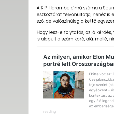
A RIP Harambe című száma a Soundc
eszköztárát felvonultatja, nehéz is
szó, de valószínűleg a kettő egyszer
Hogy lesz-e folytatás, az jó kérdés
is alapult a szám köré, alá, mellé, n