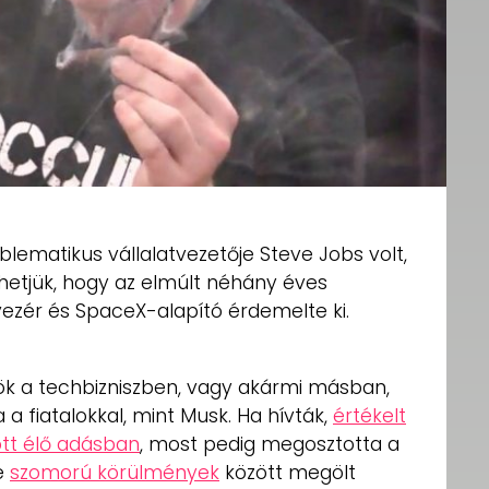
lematikus vállalatvezetője Steve Jobs volt,
thetjük, hogy az elmúlt néhány éves
ezér és SpaceX-alapító érdemelte ki.
k a techbizniszben, vagy akármi másban,
 a fiatalokkal, mint Musk. Ha hívták,
értékelt
ott élő adásban
, most pedig megosztotta a
e
szomorú körülmények
között megölt