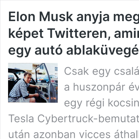
Elon Musk anyja meg
képet Twitteren, ami
egy autó ablaküvegét
Csak egy csalá
a huszonpár év
egy régi kocsi
Tesla Cybertruck-bemutat
után azonban vicces áthallá