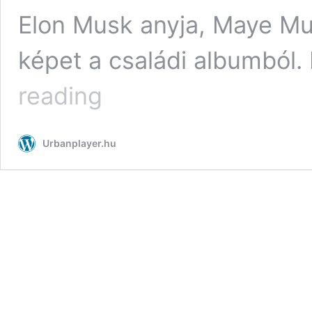
Elon Musk anyja, Maye Mus
képet a családi albumból.
Elon
reading
Musk
anyja
megosztott
Urbanplayer.hu
egy
25
éves
képet
Twitteren,
amin
a
későbbi
Tesla-
főnök
egy
autó