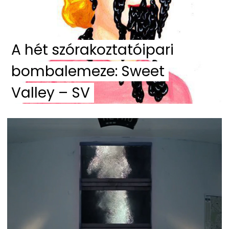
A hét szórakoztatóipari
bombalemeze: Sweet
Valley – SV