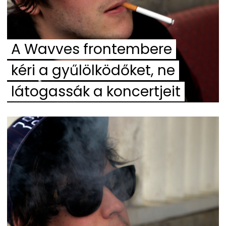
A Wavves frontembere
kéri a gyűlölködőket, ne
látogassák a koncertjeit