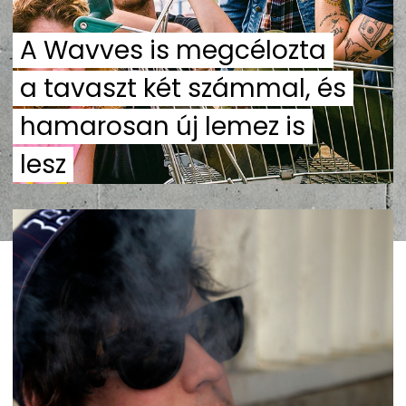
A Wavves is megcélozta
a tavaszt két számmal, és
hamarosan új lemez is
lesz