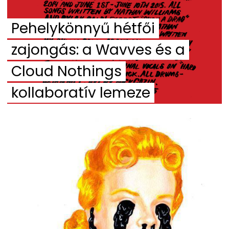
Pehelykönnyű hétfői
zajongás: a Wavves és a
Cloud Nothings
kollaboratív lemeze