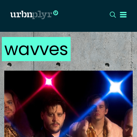
wavves
CÍMLAP
DIZÁJN
DIVAT
HIP
KULT
UTCA