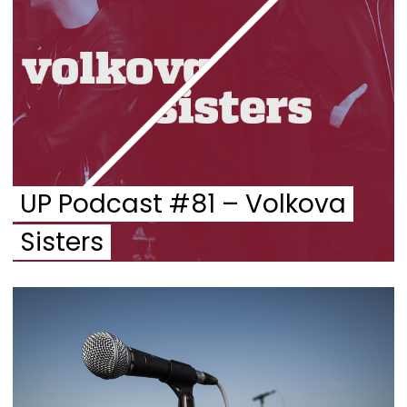
UP Podcast #81 – Volkova
Sisters