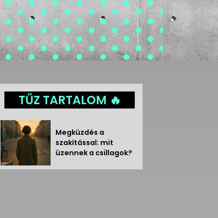
TŰZ TARTALOM 🔥
Megküzdés a
szakítással: mit
üzennek a csillagok?