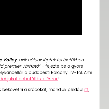
e Valley
, akik nálunk léptek fel életükben
ld premier várható”
– fejezte be a gyors
lykancellár a budapesti Balcony TV-től. Ami
deójukat debütálták először
!
és bekövetni a srácokat, mondjuk például
itt
,