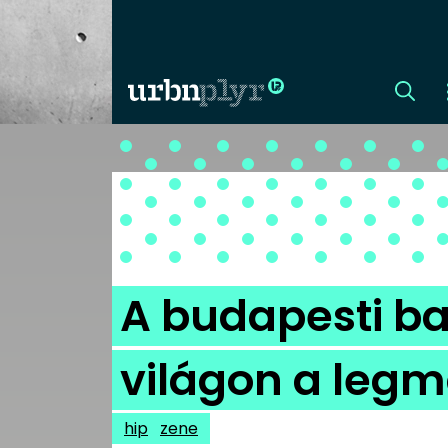
CÍMLAP
DIZÁJN
DIVAT
A budapesti b
HIP
világon a leg
KULT
hip
zene