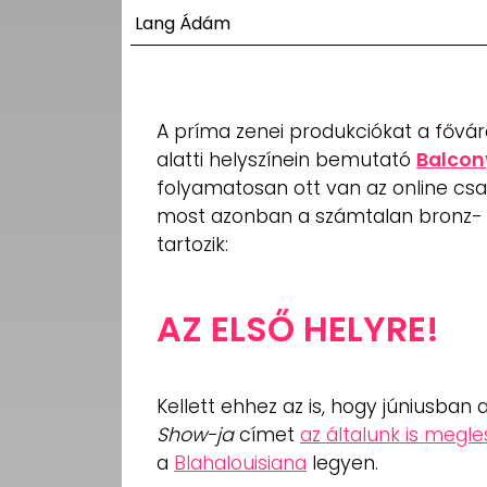
UTCA
Lang Ádám
ZENE
MÉDIAAJÁNLAT
A príma zenei produkciókat a fővár
IMPRESSZUM
alatti helyszínein bemutató
Balcon
PR-ARCHÍVUM
ADATKEZELÉSI
folyamatosan ott van az online csat
TÁJÉKOZTATÓ
most azonban a számtalan bronz- 
tartozik:
AZ ELSŐ HELYRE!
Kellett ehhez az is, hogy júniusban
Show-ja
címet
az általunk is megle
a
Blahalouisiana
legyen.