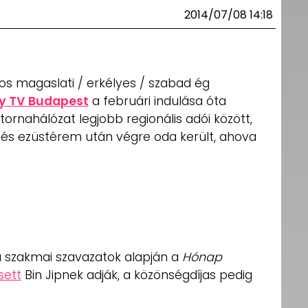
2014/07/08 14:18
os magaslati / erkélyes / szabad ég
y TV Budapest
a februári indulása óta
ornahálózat legjobb regionális adói között,
és ezüstérem után végre oda került, ahova
 a szakmai szavazatok alapján a
Hónap
sett
Bin Jipnek adják, a közönségdíjas pedig