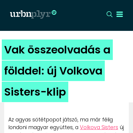
CÍMLAP
Vak összeolvadás a
DIZÁJN
földdel: új Volkova
DIVAT
Sisters-klip
HIP
KULT
Az agyas sötétpopot játszó, ma már félig
UTCA
londoni magyar együttes, a
Volkova Sisters
új