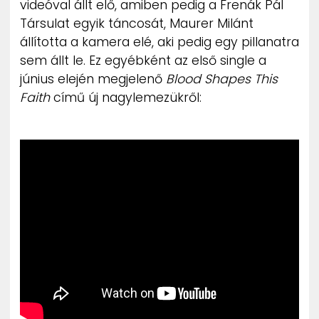
videóval állt elő, amiben pedig a Frenák Pál
ZENE
Társulat egyik táncosát, Maurer Milánt
állította a kamera elé, aki pedig egy pillanatra
MÉDIAAJÁNLAT
sem állt le. Ez egyébként az első single a
IMPRESSZUM
PR-ARCHÍVUM
június elején megjelenő
Blood Shapes This
ADATKEZELÉSI TÁJÉKOZTATÓ
Faith
című új nagylemezükről: