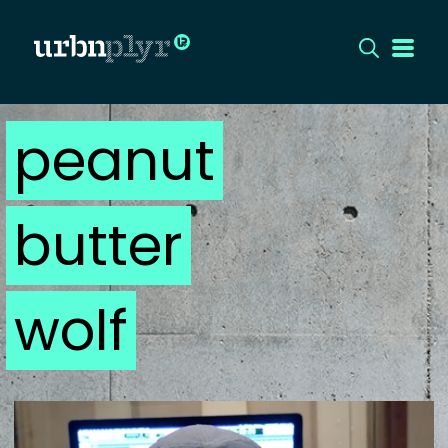
peanut
CÍMLAP
DIZÁJN
butter
DIVAT
HIP
wolf
KULT
UTCA