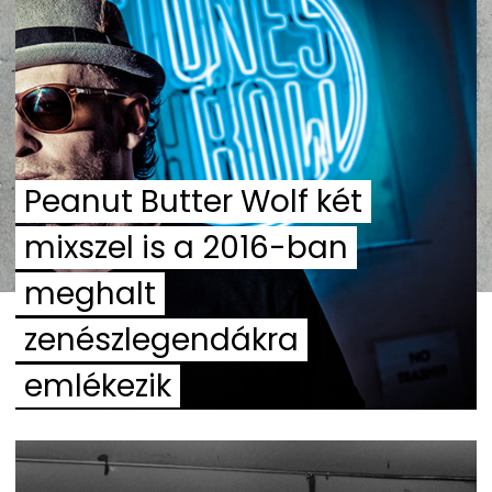
Peanut Butter Wolf két
mixszel is a 2016-ban
meghalt
zenészlegendákra
emlékezik