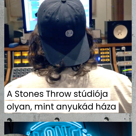
ZENE
MÉDIAAJÁNLAT
IMPRESSZUM
PR-ARCHÍVUM
ADATKEZELÉSI TÁJÉKOZTATÓ
A Stones Throw stúdiója
olyan, mint anyukád háza