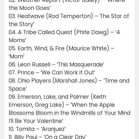
the Moon Goes’
03. Heatwave (Rod Temperton) – The Star of
the Story’
04. A Tribe Called Quest (Phife Dawg) – ‘4
Moms’
05. Earth, Wind, & Fire (Maurice White) –
‘Mom’
06. Leon Russell – ‘This Masquerade’
07. Prince – ‘We Can Work it Out’
08. Ohio Players (Marshall Jones) – ‘Time and
Space’
09. Emerson, Lake, and Palmer (Keith
Emerson, Greg Lake) – ‘When the Apple
Blossoms Bloom in the Windmills of Your Mind
I’ll Be Your Valentine’
10. Tomita – ‘Aranjuez’
11. Billy Paul – ‘On a Clear Day’