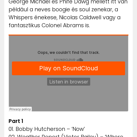
George Michael és Phife Dawg mellett itt van
például a neves boogie és soul zenekar, a
Whispers énekese, Nicolas Caldwell vagy a
fantasztikus Colonel Abrams is.
Part 1
01. Bobby Hutcherson – ‘Now’
02. Weather Report (Victor Bailey) – ‘Where