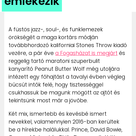
emlékezik
ZENE
MÉDIAAJÁNLAT
IMPRESSZUM
A füstös jazz-, soul-, és funklemezek
PR-ARCHÍVUM
örökségét a maga kortárs módján
ADATKEZELÉSI TÁJÉKOZTATÓ
továbbhordozó kaliforniai Stones Throw kiadó
vezére, a pár éve
a Fogasházat is megjárt
és
reggelig tartó maratoni szuperbulit
kanyarító Peanut Butter Wolf még utoljára
intézett egy főhajtást a tavalyi évben végleg
búcsút intők felé, hogy tisztességgel
csukhassuk be magunk mögött az ajtót és
tekintsünk most már a jövőbe.
Két mix, ismertebb és kevésbé ismert
nevekkel, valamennyien 2016-ban kerültek
be a hírekbe halálukkal. Prince, David Bowie,