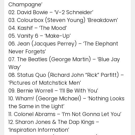
Champagne’
02. David Bowie – ‘V-2 Schneider’
03. Colourbox (Steven Young) ‘Breakdown’
04. Kashif – ‘The Mood’
05. Vanity 6 – ‘Make-Up’
06. Jean (Jacques Perrey) – ‘The Elephant
Never Forgets’
07. The Beatles (George Martin) – ‘Blue Jay
Way’
08. Status Quo (Richard John “Rick” Parfitt) –
‘Pictures of Matchstick Men’
09. Bernie Worrell – ‘I’ll Be With You’
10. Wham! (George Michael) – ‘Nothing Looks
the Same in the Light’
11. Colonel Abrams – ‘I’m Not Gonna Let You’
12. Sharon Jones & The Dap Kings –
‘Inspiration Information’