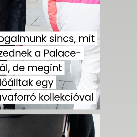
ogalmunk sincs, mit
zednek a Palace-
ál, de megint
lőálltak egy
ávaforró kollekcióval