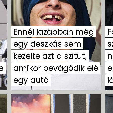
Ennél lazábban még
F
egy deszkás sem
s
kezelte azt a szitut,
n
e
amikor bevágódik elé
e
egy autó
l