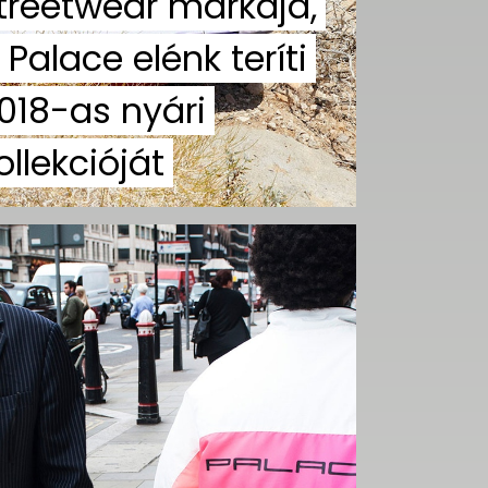
treetwear márkája,
 Palace elénk teríti
018-as nyári
ollekcióját