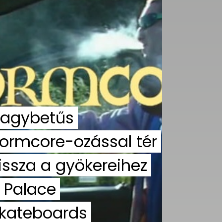
agybetűs
ormcore-ozással tér
issza a gyökereihez
 Palace
kateboards