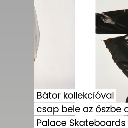
UTCA
ZENE
MÉDIAAJÁNLAT
IMPRESSZUM
PR-ARCHÍVUM
ADATKEZELÉSI
TÁJÉKOZTATÓ
Bátor kollekcióval
csap bele az őszbe 
Palace Skateboards