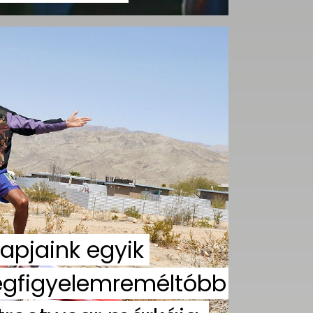
apjaink egyik
egfigyelemreméltóbb