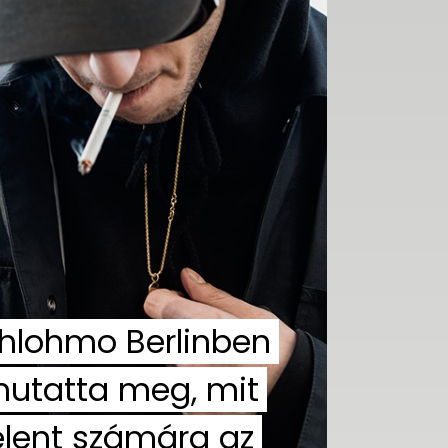
hlohmo Berlinben
utatta meg, mit
elent számára az