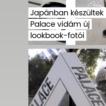
Japánban készültek
Palace vidám új
lookbook-fotói