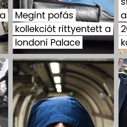
s
 a
Megint pofás
a
kollekciót rittyentett a
2
londoni Palace
k