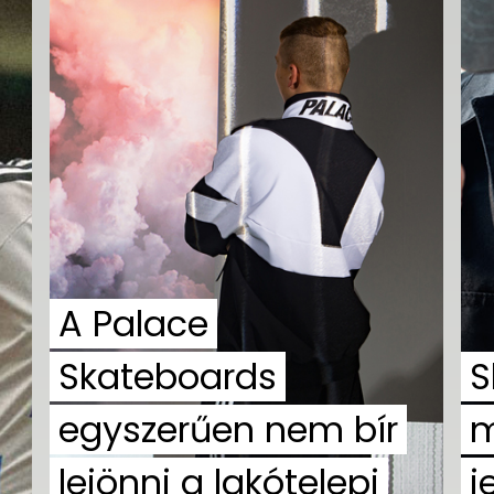
A Palace
Skateboards
S
egyszerűen nem bír
m
lejönni a lakótelepi
j