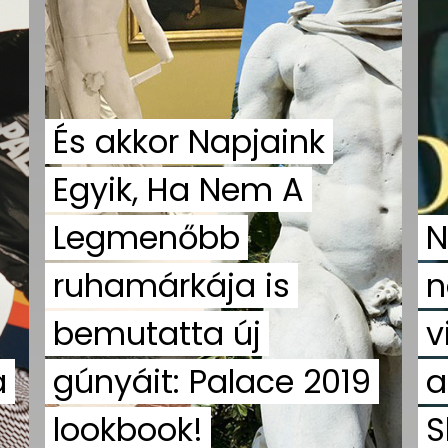
És akkor Napjaink
Egyik, Ha Nem A
Legmenőbb
N
ruhamárkája is
n
bemutatta új
v
a
gúnyáit: Palace 2019
a
lookbook!
S