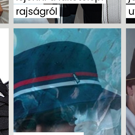
rajságról
u