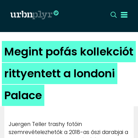
CÍMLAP
Megint pofás kollekciót
DIZÁJN
rittyentett a londoni
DIVAT
Palace
HIP
KULT
Juergen Teller trashy fotóin
UTCA
szemrevételezhetők a 2018-as őszi darabjai a