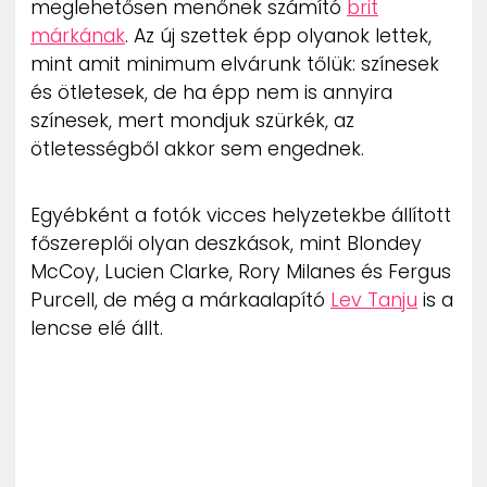
meglehetősen menőnek számító
brit
ZENE
márkának
. Az új szettek épp olyanok lettek,
mint amit minimum elvárunk tőlük: színesek
MÉDIAAJÁNLAT
és ötletesek, de ha épp nem is annyira
IMPRESSZUM
PR-ARCHÍVUM
színesek, mert mondjuk szürkék, az
ADATKEZELÉSI TÁJÉKOZTATÓ
ötletességből akkor sem engednek.
Egyébként a fotók vicces helyzetekbe állított
főszereplői olyan deszkások, mint Blondey
McCoy, Lucien Clarke, Rory Milanes és Fergus
Purcell, de még a márkaalapító
Lev Tanju
is a
lencse elé állt.