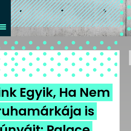
ink Egyik, Ha Nem
uhamárkája is
únyáit: Palace