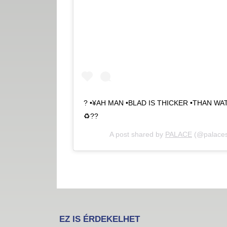
? •¥AH MAN •BLAD IS THICKER •THAN WA
♻️??
A post shared by
PALACE
(@palaces