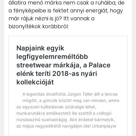
állatira menő márka nem csak a ruháiba, de
ZENE
a fényképeibe is fektet annyi energiát, hogy
már rájuk nézni is jó? Itt vannak a
MÉDIAAJÁNLAT
bizonyítékok korábbról:
IMPRESSZUM
PR-ARCHÍVUM
ADATKEZELÉSI TÁJÉKOZTATÓ