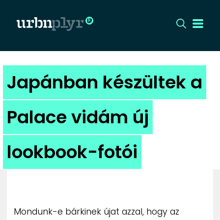
CÍMLAP
Japánban készültek a
DIZÁJN
Palace vidám új
DIVAT
lookbook-fotói
HIP
KULT
UTCA
Mondunk-e bárkinek újat azzal, hogy az