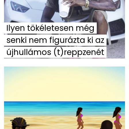
Ilyen tökéletesen még
senki nem figurázta ki az
újhullámos (t)reppzenét