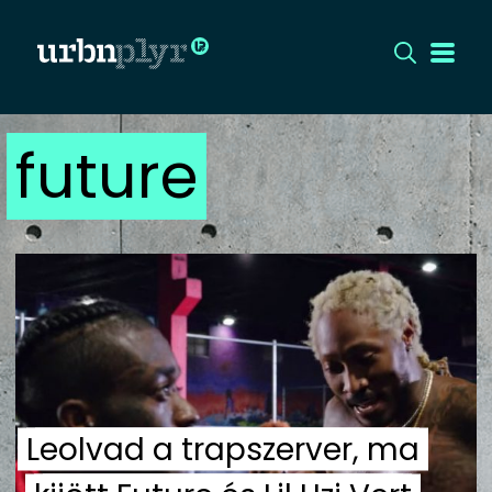
future
CÍMLAP
DIZÁJN
DIVAT
HIP
KULT
Leolvad a trapszerver, ma
UTCA