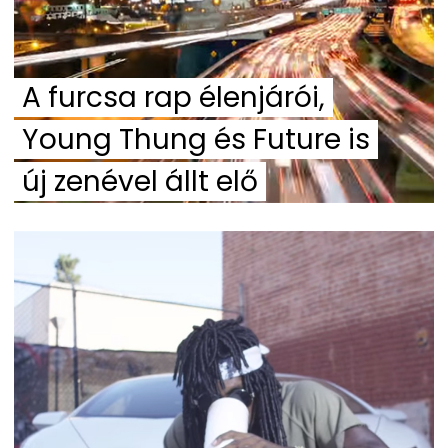
A furcsa rap élenjárói,
Young Thung és Future is
új zenével állt elő