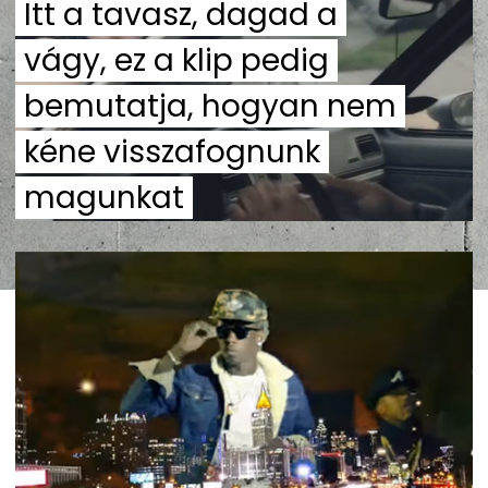
Itt a tavasz, dagad a
vágy, ez a klip pedig
bemutatja, hogyan nem
kéne visszafognunk
magunkat