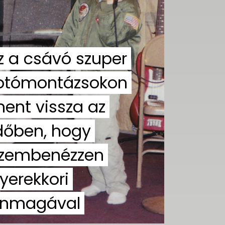
z a csávó szuper
otómontázsokon
ent vissza az
dőben, hogy
zembenézzen
yerekkori
nmagával