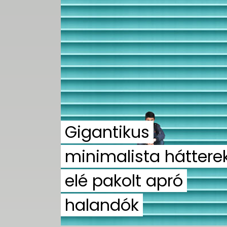
Gigantikus
minimalista háttere
elé pakolt apró
halandók