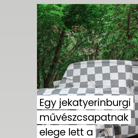
Egy jekatyerinburgi
művészcsapatnak
elege lett a