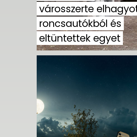
városszerte elhagyo
roncsautókból és
eltüntettek egyet