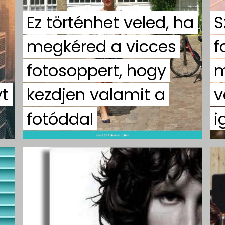
Ez történhet veled, ha
S
megkéred a vicces
f
fotosoppert, hogy
m
yt
kezdjen valamit a
v
fotóddal
i