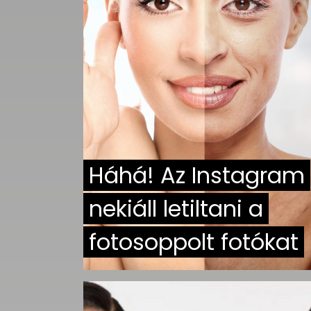
UTCA
ZENE
MÉDIAAJÁNLAT
IMPRESSZUM
PR-ARCHÍVUM
ADATKEZELÉSI
TÁJÉKOZTATÓ
Háhá! Az Instagram
nekiáll letiltani a
fotosoppolt fotókat