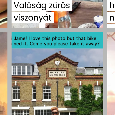
Valóság zűrös
h
viszonyát
n