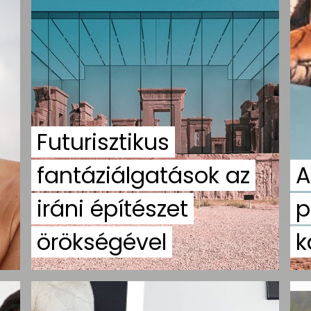
Futurisztikus
fantáziálgatások az
A
iráni építészet
p
örökségével
k