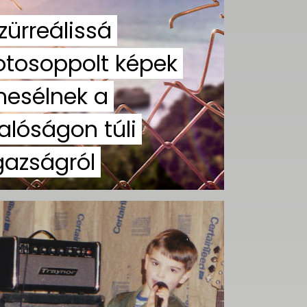
zürreálissá
otosoppolt képek
esélnek a
alóságon túli
gazságról