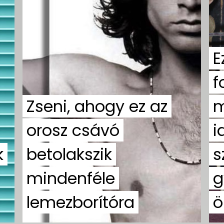
E
f
Zseni, ahogy ez az
m
orosz csávó
i
k
betolakszik
s
mindenféle
g
lemezborítóra
ö