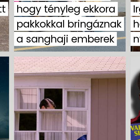
tt
hogy tényleg ekkora
I
pakkokkal bringáznak
h
a sanghaji emberek
n