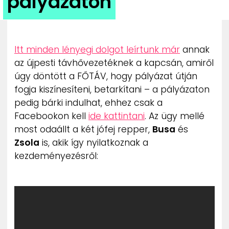
pályázaton
ZENE
MÉDIAAJÁNLAT
IMPRESSZUM
Itt minden lényegi dolgot leírtunk már
annak
PR-ARCHÍVUM
az újpesti távhővezetéknek a kapcsán, amiről
ADATKEZELÉSI TÁJÉKOZTATÓ
úgy döntött a FŐTÁV, hogy pályázat útján
fogja kiszínesíteni, betarkítani – a pályázaton
pedig bárki indulhat, ehhez csak a
Facebookon kell
ide kattintani
. Az ügy mellé
most odaállt a két jófej repper,
Busa
és
Zsola
is, akik így nyilatkoznak a
kezdeményezésről: