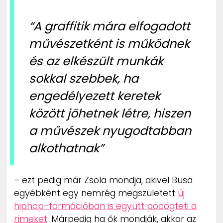
“A graffitik mára elfogadott
művészetként is működnek
és az elkészült munkák
sokkal szebbek, ha
engedélyezett keretek
között jöhetnek létre, hiszen
a művészek nyugodtabban
alkothatnak”
– ezt pedig már Zsola mondja, akivel Busa
egyébként egy nemrég megszületett
új
hiphop-formációban is együtt pöcögteti a
rímeket
. Márpedig ha ők mondják, akkor az