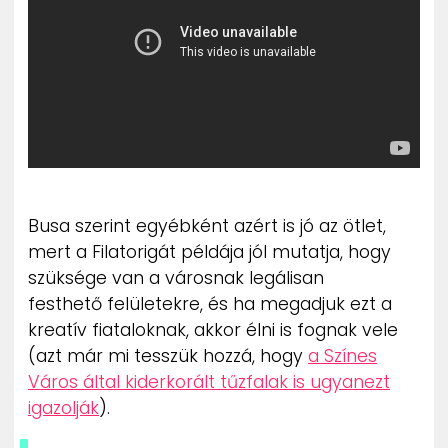
Busa szerint egyébként azért is jó az ötlet,
mert a Filatorigát példája jól mutatja, hogy
szüksége van a városnak legálisan
festhető felületekre, és ha megadjuk ezt a
kreatív fiataloknak, akkor élni is fognak vele
(azt már mi tesszük hozzá, hogy
a Színes
Város által kiderkorált tűzfalak is ugyanezt
igazolják
).