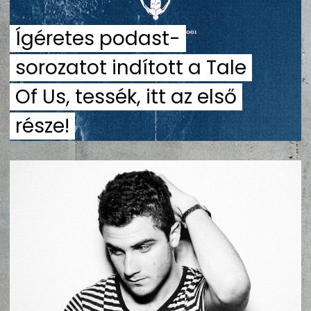
ZENE
Ígéretes podast-
MÉDIAAJÁNLAT
sorozatot indított a Tale
IMPRESSZUM
PR-ARCHÍVUM
ADATKEZELÉSI TÁJÉKOZTATÓ
Of Us, tessék, itt az első
része!