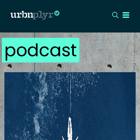
podcast
CÍMLAP
DIZÁJN
DIVAT
HIP
KULT
UTCA