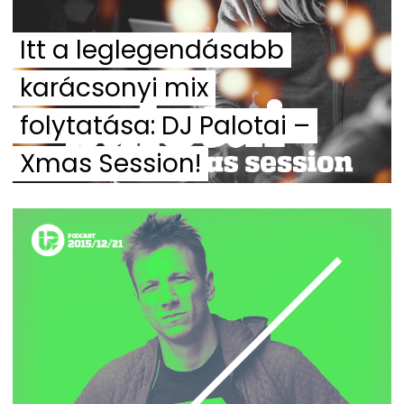
Itt a leglegendásabb
karácsonyi mix
folytatása: DJ Palotai –
Xmas Session!