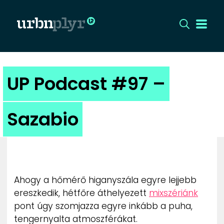
CÍMLAP
UP Podcast #97 –
DIZÁJN
Sazabio
DIVAT
HIP
KULT
Ahogy a hőmérő higanyszála egyre lejjebb
ereszkedik, hétfőre áthelyezett
mixszériánk
UTCA
pont úgy szomjazza egyre inkább a puha,
tengernyalta atmoszférákat.