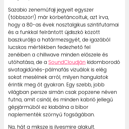
ZENE
Sazabio zeneműfaji jegyeit egyszer
(többször!) már körbetáncoltuk, azt írva,
MÉDIAAJÁNLAT
hogy a 80-as évek nosztalgikus szintifutamai
IMPRESSZUM
PR-ARCHÍVUM
és a funkkal felrántott újdiszkó között
ADATKEZELÉSI TÁJÉKOZTATÓ
baszkurálja a határmezsgyét, de igazából
lucskos mértékben fedezhető fel
zenéiben a chillwave minden előszele és
utóhatása, de a
SoundCloudján
kidomborodó
sivatagidűnés-pálmafás vizuálok is elég
sokat mesélnek arról, milyen hangulatok
érintik meg őt gyakran. Egy szebb, jobb
világban persze simán csak popzene néven
futna, amit csinál, és minden kabrió jellegű
gépjárműből ez kiabálna a bíbor
naplementék szörnyű fogságában.
Na, hát a miksze is ilyesmire alakult.