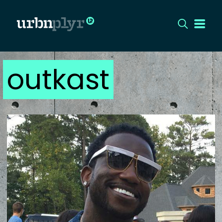
outkast
CÍMLAP
DIZÁJN
DIVAT
HIP
KULT
UTCA