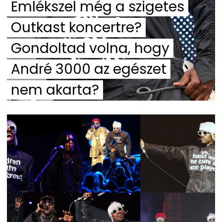
Emlékszel még a szigetes
Outkast koncertre?
Gondoltad volna, hogy
André 3000 az egészet
nem akarta?