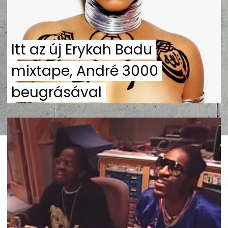
Itt az új Erykah Badu
mixtape, André 3000
beugrásával