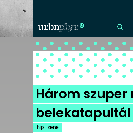
CÍMLAP
DIZÁJN
DIVAT
Három szuper
HIP
belekatapultál
KULT
hip
zene