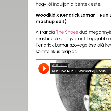
hogy jól induljon a péntek este.
Woodkid x Kendrick Lamar – Run 
mashup edit)
A francia
The Shoes
duó megannyisz
mashupokkal egyaránt. Legújabb m
Kendrick Lamar szövegelése alá ke
szimfonikus alapját.