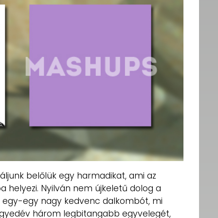
áljunk belőlük egy harmadikat, ami az
ba helyezi. Nyilván nem újkeletű dolog a
lni egy-egy nagy kedvenc dalkombót, mi
 negyedév három legbitangabb egyvelegét,