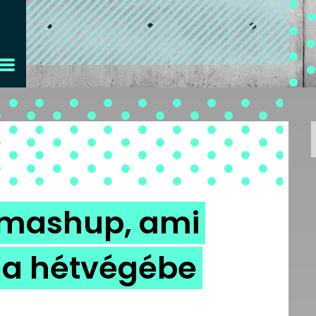
 mashup, ami
 a hétvégébe