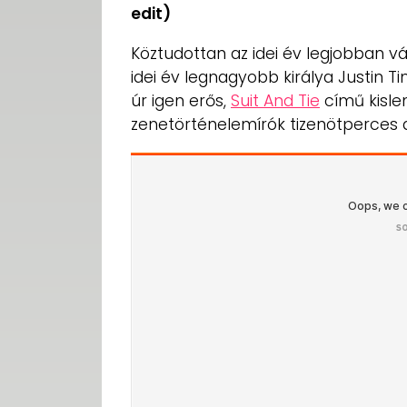
edit)
Köztudottan az idei év legjobban v
idei év legnagyobb királya Justin T
úr igen erős,
Suit And Tie
című kisle
zenetörténelemírók tizenötperces d