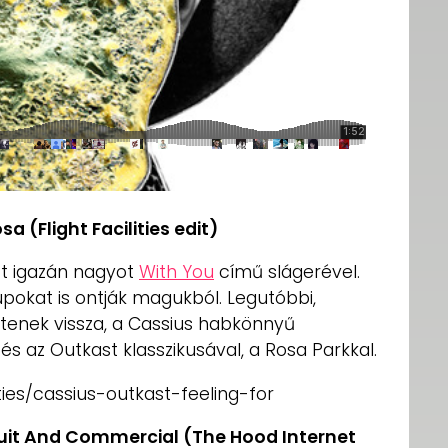
a (Flight Facilities edit)
t igazán nagyot
With You
című slágerével.
upokat is ontják magukból. Legutóbbi,
tenek vissza, a Cassius habkönnyű
l és az Outkast klasszikusával, a Rosa Parkkal.
ties/cassius-outkast-feeling-for
Suit And Commercial (The Hood Internet