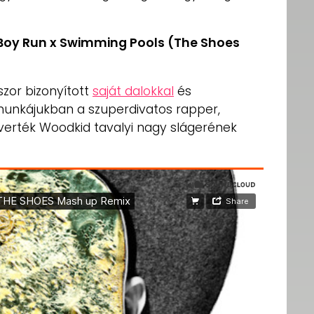
Boy Run x Swimming Pools (The Shoes
or bizonyított
saját dalokkal
és
unkájukban a szuperdivatos rapper,
verték Woodkid tavalyi nagy slágerének