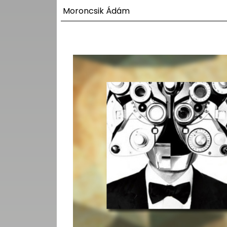
UTCA
Moroncsik Ádám
ZENE
MÉDIAAJÁNLAT
IMPRESSZUM
PR-ARCHÍVUM
ADATKEZELÉSI
TÁJÉKOZTATÓ