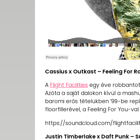
Cassius x Outkast – Feeling For Ros
A
Flight Facilities
egy éve robbantot
Azóta a saját dalokon kívül a mash
baromi erős tételükben ’99-be repí
floorfillerével, a Feeling For You-va
https://soundcloud.com/flightfacili
Justin Timberlake x Daft Punk – 