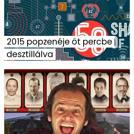
2015 popzenéje öt percbe
desztillálva