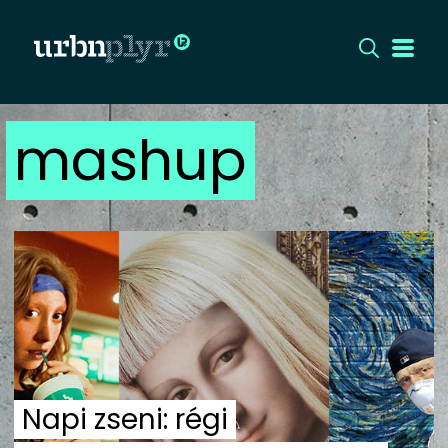
mashup
CÍMLAP
DIZÁJN
DIVAT
HIP
KULT
UTCA
Napi zseni: régi