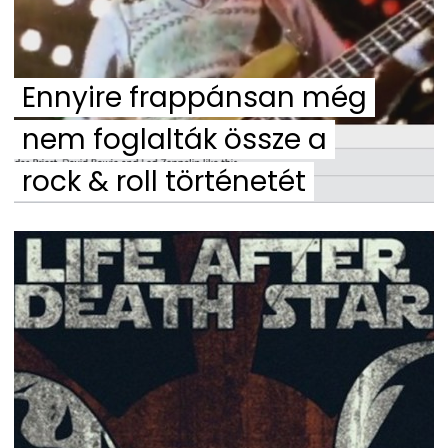
Ennyire frappánsan még
nem foglalták össze a
rock & roll történetét