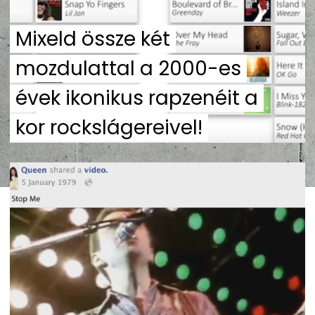
Mixeld össze két
mozdulattal a 2000-es
évek ikonikus rapzenéit a
kor rockslágereivel!