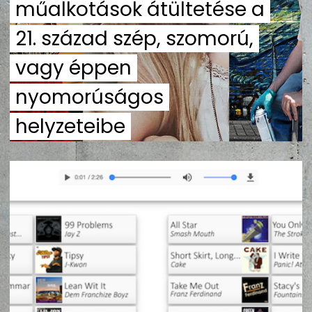
műalkotások átültetése a
ZENE
21. század szép, szomorú,
MÉDIAAJÁNLAT
vagy éppen
IMPRESSZUM
PR-ARCHÍVUM
ADATKEZELÉSI TÁJÉKOZTATÓ
nyomorúságos
helyzeteibe