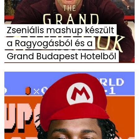
Zseniális mashup készült
a Ragyogásból és a
Grand Budapest Hotelből