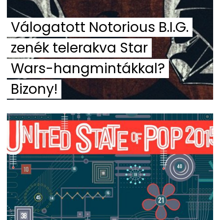
Válogatott Notorious B.I.G.
zenék telerakva Star
Wars-hangmintákkal?
Bizony!