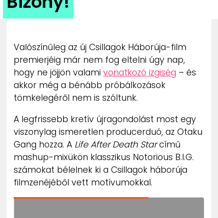
Bizony!
ZENE
MÉDIAAJÁNLAT
IMPRESSZUM
Valószínűleg az új Csillagok Háborúja-film
PR-ARCHÍVUM
premierjéig már nem fog eltelni úgy nap,
ADATKEZELÉSI TÁJÉKOZTATÓ
hogy ne jöjjön valami
vonatkozó izgiség
– és
akkor még a bénább próbálkozások
tömkelegéről nem is szóltunk.
A legfrissebb kretív újragondolást most egy
viszonylag ismeretlen producerduó, az Otaku
Gang hozza. A
Life After Death Star
című
mashup-mixükön klasszikus Notorious B.I.G.
számokat bélelnek ki a Csillagok háborúja
filmzenéjéből vett motívumokkal.