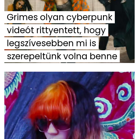
Grimes olyan cyberpunk
videót rittyentett, hogy
legszívesebben mi is
szerepeltünk volna benne