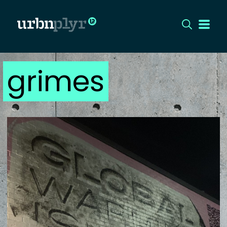
grimes
CÍMLAP
DIZÁJN
DIVAT
HIP
KULT
UTCA