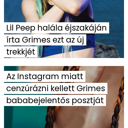
Lil Peep halála éjszakáján
írta Grimes ezt az új
trekkjét
Az Instagram miatt
cenzúrázni kellett Grimes
bababejelentős posztját