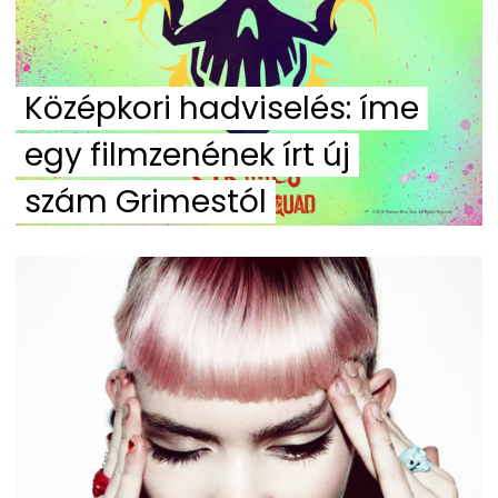
Középkori hadviselés: íme
egy filmzenének írt új
szám Grimestól