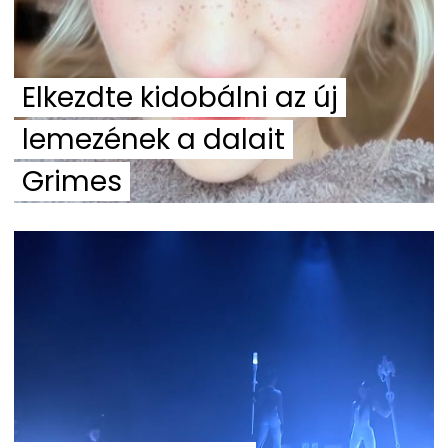
Elkezdte kidobálni az új
lemezének a dalait
Grimes