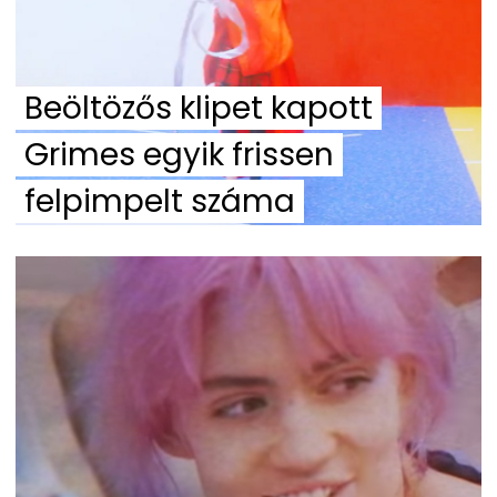
Beöltözős klipet kapott
Grimes egyik frissen
felpimpelt száma