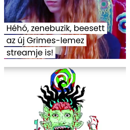
Héhó, zenebuzik, beesett
az új Grimes-lemez
streamje is!