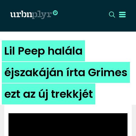
CÍMLAP
Lil Peep halála
DIZÁJN
éjszakáján írta Grimes
DIVAT
ezt az új trekkjét
HIP
KULT
UTCA