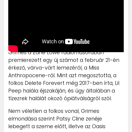
ZENE
MÉDIAAJÁNLAT
IMPRESSZUM
PR-ARCHÍVUM
ADATKEZELÉSI TÁJÉKOZTATÓ
Grimes a Zane Lowe rádióműsorában
premierezett egy új számot a február 21-én
érkező, várva-várt lemezéről, a Miss
Anthropocene-ről. Mint azt megosztotta, a
folkos Delete Forevert még 2017-ben írta, Lil
Peep halála éjszakáján, és úgy általában a
tízezrek halálát okozó ópiátválságról szól.
Nem véletlen a folkos vonal, Grimes
elmondása szerint Patsy Cline zenéje
lebegett a szeme előtt, illetve az Oasis