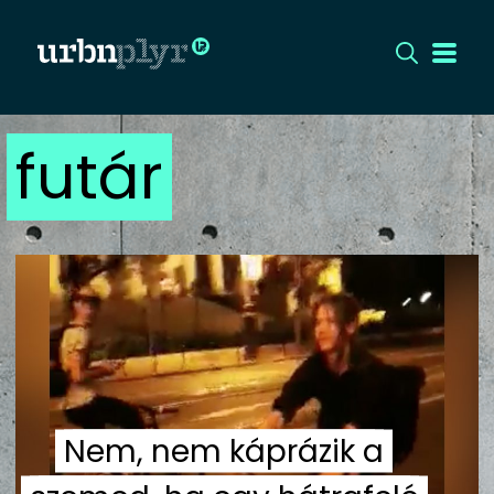
futár
CÍMLAP
DIZÁJN
DIVAT
HIP
KULT
Nem, nem káprázik a
UTCA