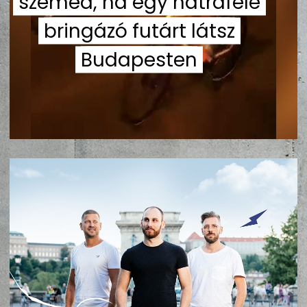
szemed, ha egy hátrafelé
ZENE
bringázó futárt látsz
MÉDIAAJÁNLAT
Budapesten
IMPRESSZUM
PR-ARCHÍVUM
ADATKEZELÉSI TÁJÉKOZTATÓ