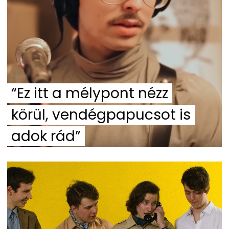
“Ez itt a mélypont nézz
körül, vendégpapucsot is
adok rád”