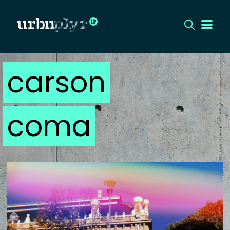
carson
CÍMLAP
DIZÁJN
coma
DIVAT
HIP
KULT
UTCA