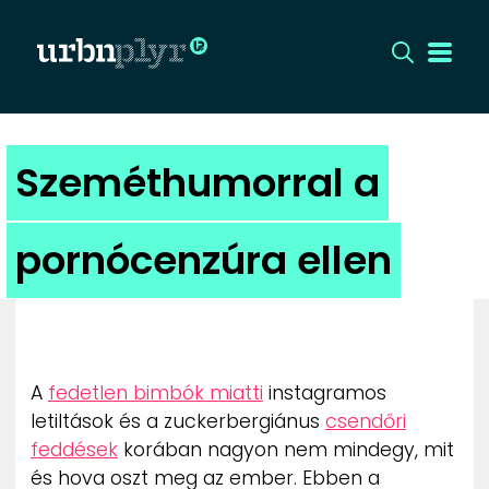
CÍMLAP
Szeméthumorral a
DIZÁJN
pornócenzúra ellen
DIVAT
HIP
KULT
A
fedetlen bimbók miatti
instagramos
letiltások és a zuckerbergiánus
csendőri
UTCA
feddések
korában nagyon nem mindegy, mit
és hova oszt meg az ember. Ebben a