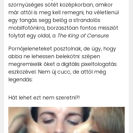
szörnyűséges sötét középkorban, amikor
ZENE
már attól is meg kell remegni, ha véletlenül
egy tangás segg belóg a strandolós
MÉDIAAJÁNLAT
IMPRESSZUM
mobilfotónkra, borzasztóan fontos missziót
PR-ARCHÍVUM
folytat egy oldal, a
The King of Censure
.
ADATKEZELÉSI TÁJÉKOZTATÓ
Pornójeleneteket posztolnak, de úgy, hogy
abba ne lehessen belekötni: szépen
megremixelik őket a digitális pixeltologatás
eszközével. Nem új cucc, de attól még
legendás:
Hát lehet ezt nem szeretni?!