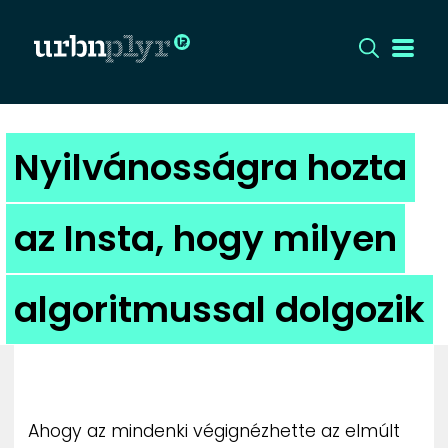
CÍMLAP
Nyilvánosságra hozta
DIZÁJN
az Insta, hogy milyen
DIVAT
algoritmussal dolgozik
HIP
KULT
UTCA
Ahogy az mindenki végignézhette az elmúlt