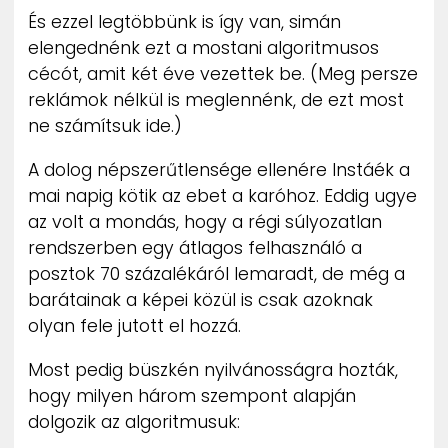
És ezzel legtöbbünk is így van, simán
elengednénk ezt a mostani algoritmusos
cécót, amit két éve vezettek be. (Meg persze
reklámok nélkül is meglennénk, de ezt most
ne számítsuk ide.)
A dolog népszerűtlensége ellenére Instáék a
mai napig kötik az ebet a karóhoz. Eddig ugye
az volt a mondás, hogy a régi súlyozatlan
rendszerben egy átlagos felhasználó a
posztok 70 százalékáról lemaradt, de még a
barátainak a képei közül is csak azoknak
olyan fele jutott el hozzá.
Most pedig büszkén nyilvánosságra hozták,
hogy milyen három szempont alapján
dolgozik az algoritmusuk: