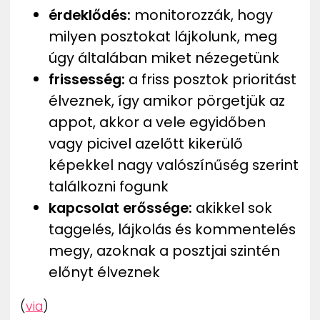
érdeklődés:
monitorozzák, hogy
milyen posztokat lájkolunk, meg
úgy általában miket nézegetünk
frissesség:
a friss posztok prioritást
élveznek, így amikor pörgetjük az
appot, akkor a vele egyidőben
vagy picivel azelőtt kikerülő
képekkel nagy valószínűség szerint
találkozni fogunk
kapcsolat erőssége:
akikkel sok
taggelés, lájkolás és kommentelés
megy, azoknak a posztjai szintén
előnyt élveznek
(
via
)