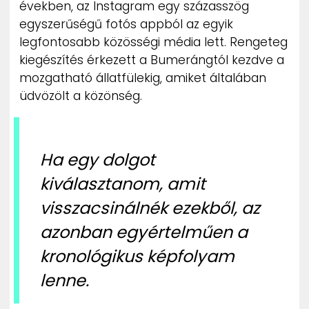
években, az Instagram egy százasszög
ZENE
egyszerűségű fotós appból az egyik
legfontosabb közösségi média lett. Rengeteg
MÉDIAAJÁNLAT
kiegészítés érkezett a Bumerángtól kezdve a
IMPRESSZUM
PR-ARCHÍVUM
mozgatható állatfülekig, amiket általában
ADATKEZELÉSI TÁJÉKOZTATÓ
üdvözölt a közönség.
Ha egy dolgot
kiválasztanom, amit
visszacsinálnék ezekből, az
azonban egyértelműen a
kronológikus képfolyam
lenne.