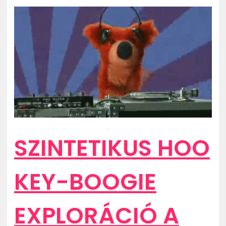
ZENE
MÉDIAAJÁNLAT
IMPRESSZUM
PR-ARCHÍVUM
ADATKEZELÉSI TÁJÉKOZTATÓ
SZINTETIKUS HOO
KEY-BOOGIE
EXPLORÁCIÓ A