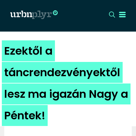
CÍMLAP
Ezektől a
DIZÁJN
táncrendezvényektől
DIVAT
lesz ma igazán Nagy a
HIP
KULT
Péntek!
UTCA