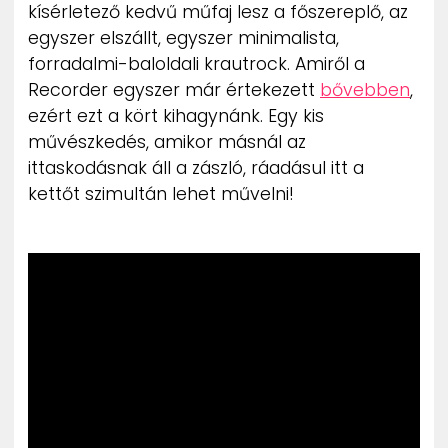
kísérletező kedvű műfaj lesz a főszereplő, az
egyszer elszállt, egyszer minimalista,
forradalmi-baloldali krautrock. Amiről a
Recorder egyszer már értekezett
bővebben
,
ezért ezt a kört kihagynánk. Egy kis
művészkedés, amikor másnál az
ittaskodásnak áll a zászló, ráadásul itt a
kettőt szimultán lehet művelni!