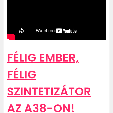
FÉLIG EMBER,
FÉLIG
SZINTETIZÁTOR
AZ A38-ON!