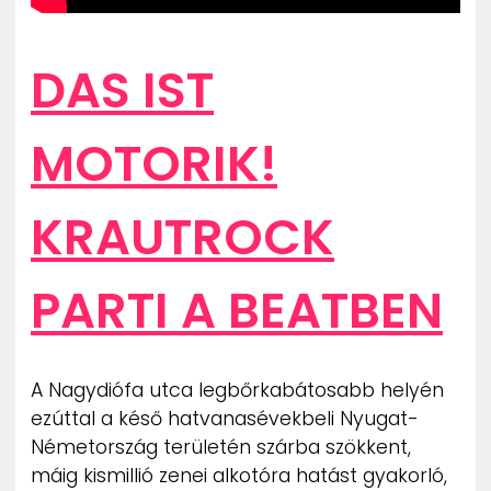
DAS IST
MOTORIK!
KRAUTROCK
PARTI A BEATBEN
A Nagydiófa utca legbőrkabátosabb helyén
ezúttal a késő hatvanasévekbeli Nyugat-
Németország területén szárba szökkent,
máig kismillió zenei alkotóra hatást gyakorló,