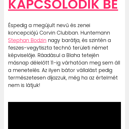
KAPCSOLÓDIK BE
Éspedig a megújult nevű és zenei
koncepciójú Corvin Clubban. Huntemann
Stephan Bodzin
nagy barátja, és szintén a
feszes-vegytiszta technó területi német
képviselője. Ráadásul a Blaha tetején
másnap délelőtt 11-ig várhatóan meg sem áll
a menetelés. Az ilyen bátor vállalást pedig
természetesen díjazzuk, még ha az értelmét
nem is látjuk!